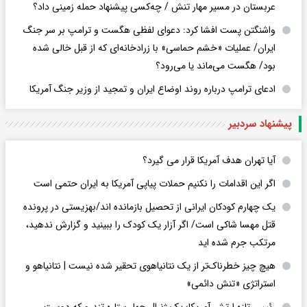
عربستان در مسیر مهار تنش / چه‌کسی پیشنهاد حمله زمینی داد؟
واشنگتن پست افشا کرد: دعوای لفظی هگست و ترامپ بر سر جنگ
ایران/ عملیات «خشم حماسی» با زرادخانه‌ای که از قبل خالی شده
بود/ هگست می‌ماند یا می‌رود؟
ادعای ترامپ درباره روند اوضاع ایران و تمجید از وزیر جنگ آمریکا
پیشنهاد سردبیر
آیا تهران هدف آمریکا قرار می گیرد؟
اگر این اقدامات را نکنیم حملات پیاپی آمریکا به ایران حتمی است
یک چهارم کودکان ایرانی از تحصیل بازمانده اند/بهزیستی در پرونده
قتل مهسا شاکی است/ اگر آزار یک کودک را ببینید و گزارش ندهید،
مرتکب جرم شده اید
هیچ چیز خطرناک‌تر از یک نتانیاهوی تحقیر شده نیست | نتانیاهو و
استراتژی «تنش دائمی»
رئیس تازه ارتش آمریکا؛ یک ژنرال چهار ستاره تندرو که دوست