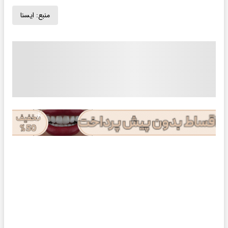
منبع:
ايسنا