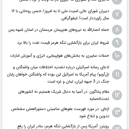
دبیران شورای عالی امنیت ملی تا به امروز/ حسن روحانی با ۱۶
۷
سال رکورددار است/ اینفوگرافی
۸
حمله انصارالله به نیروهای هم‌پیمان عربستان در استان شبوه یمن
۹
شروط ایران برای بازگشایی تنگه هرمز قیمت نفت را بالا برد
۱۰
حملات سایبری به بخش‌های هواپیمایی، انرژی و آموزش امارات
ادعای رسانه اسرائیلی درباره تشدید اختلافات میان واشنگتن و
۱۱
تل‌آویو/ پیام آمریکا به اسرائیل این بوده که واشنگتن خواهان پایان
جنگ در 3 جبهه ایران، لبنان و غزه است
مقام پنتاگون: در آسیا به دنبال شریک هستیم نه کشورهای
۱۲
تحت‌الحمایه
اژه‌ای: در مورد فهرست عفوهای مناسبتی دستورالعملی مشخص
۱۳
تدوین و ابلاغ شود
رویترز: آمریکا پس از بازگشایی تنگه هرمز، بنادر ایران را رفع