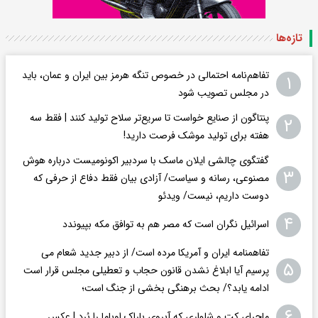
تازه‌ها
تفاهم‌نامه احتمالی در خصوص تنگه هرمز بین ایران و عمان، باید
۱
در مجلس تصویب شود
پنتاگون از صنایع خواست تا سریع‌تر سلاح تولید کنند | فقط سه
۲
هفته برای تولید موشک فرصت دارید!
گفتگوی چالشی ایلان ماسک با سردبیر اکونومیست درباره هوش
۳
مصنوعی، رسانه و سیاست/ آزادی بیان فقط دفاع از حرفی که
دوست داریم، نیست/ ویدئو
۴
اسرائیل نگران است که مصر هم به توافق مکه بپیوندد
تفاهمنامه ایران و آمریکا مرده است/ از دبیر جدید شعام می
۵
پرسیم آیا ابلاغ نشدن قانون حجاب و تعطیلی مجلس قرار است
ادامه یابد؟/ بحث برهنگی بخشی از جنگ است؛
۶
ماجرای کت و شلواری که آبروی باراک اوباما را بُرد | عکس