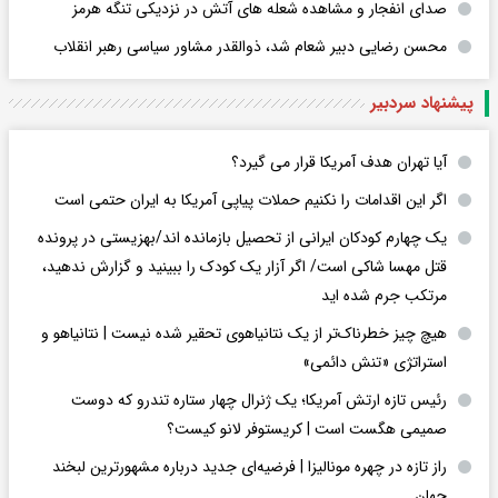
صدای انفجار و مشاهده شعله های آتش در نزدیکی تنگه هرمز
محسن رضایی دبیر شعام شد، ذوالقدر مشاور سیاسی رهبر انقلاب
پیشنهاد سردبیر
آیا تهران هدف آمریکا قرار می گیرد؟
اگر این اقدامات را نکنیم حملات پیاپی آمریکا به ایران حتمی است
یک چهارم کودکان ایرانی از تحصیل بازمانده اند/بهزیستی در پرونده
قتل مهسا شاکی است/ اگر آزار یک کودک را ببینید و گزارش ندهید،
مرتکب جرم شده اید
هیچ چیز خطرناک‌تر از یک نتانیاهوی تحقیر شده نیست | نتانیاهو و
استراتژی «تنش دائمی»
رئیس تازه ارتش آمریکا؛ یک ژنرال چهار ستاره تندرو که دوست
صمیمی هگست است | کریستوفر لانو کیست؟
راز تازه در چهره مونالیزا | فرضیه‌ای جدید درباره مشهورترین لبخند
جهان