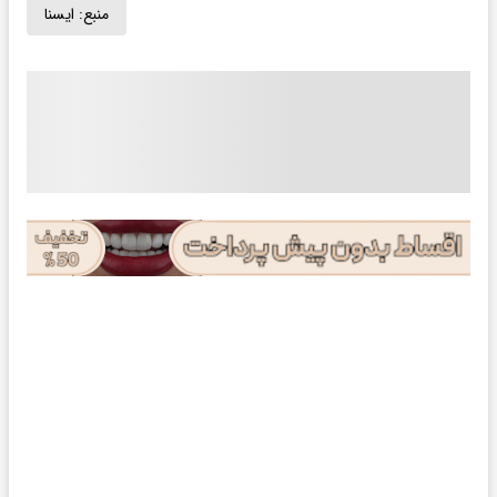
منبع:
ايسنا