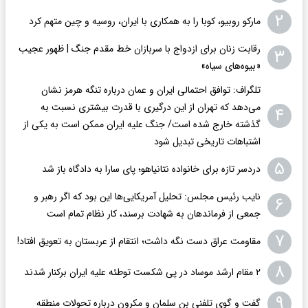
۲
مارکو روبیو، کوبا را به همکاری با ایران، روسیه و چین متهم کرد
رقابت زنان برای ازدواج با سربازان خط مقدم جنگ | ظهور عجیب
۳
«بیوه‌های سیاه»
تلگراف: توافق احتمالی ایران و عمان درباره تنگه هرمز نشان
می‌دهد که تهران از این درگیری با قدرت بیشتری نسبت به
۴
گذشته خارج شده است/ جنگ علیه ایران ممکن است به یکی از
اشتباهات تاریخی تبدیل شود
۵
دردسر تازه برای خانواده نتانیاهو؛ پای سارا به دادگاه باز شد
نایب رئیس مجلس: تحلیل آمریکایی‌ها این بود که اگر رهبر و
۶
جمعی از فرماندهان به شهادت برسند، کار نظام تمام است
۷
مقاومت عراق دست نگه داشت؛ انتقام از عربستان به تعویق افتاد!
۸
۲ مقام‌ ارشد موساد در پی شکست توطئه علیه ایران برکنار شدند
۹
گفت و گوی تلفنی بن سلمان و مکرون درباره تحولات منطقه