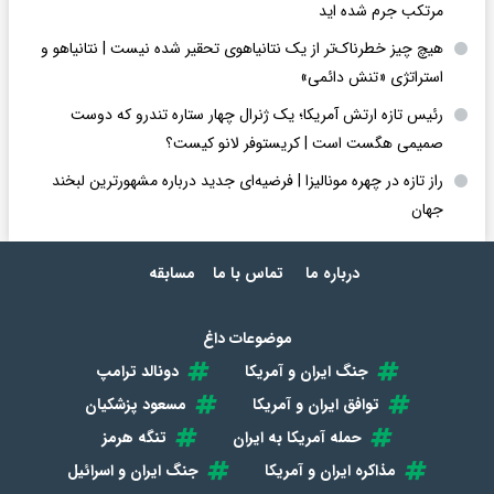
مرتکب جرم شده اید
هیچ چیز خطرناک‌تر از یک نتانیاهوی تحقیر شده نیست | نتانیاهو و
استراتژی «تنش دائمی»
رئیس تازه ارتش آمریکا؛ یک ژنرال چهار ستاره تندرو که دوست
صمیمی هگست است | کریستوفر لانو کیست؟
راز تازه در چهره مونالیزا | فرضیه‌ای جدید درباره مشهورترین لبخند
جهان
درباره ما
تماس با ما
مسابقه
موضوعات داغ
جنگ ایران و آمریکا
دونالد ترامپ
توافق ایران و آمریکا
مسعود پزشکیان
حمله آمریکا به ایران
تنگه هرمز
مذاکره ایران و آمریکا
جنگ ایران و اسرائیل