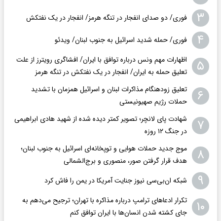
۳
فوری/ دو صدای انفجار در تنگه هرمز/ انفجار در یک نفتکش
۴
فوری/ حمله شدید اسرائیل به جنوب لبنان/ ویدئو
اظهارات مهم ونس درباره توافق با ایران/ افشاگری رویترز از علت
۵
تعلیق حمله به ایران/ انفجار در یک نفتکش در تنگه هرمز
تعلیق زودهنگام مذاکرات لبنان و اسرائیل همزمان با تشدید
۶
حملات رژیم صهیونیستی
شهادت پای لانچر؛ تصویر کمتر دیده شده از شهید هادی ابراهیمی
۷
در جنگ ۱۲ روزه
موج جدید حملات هوایی و توپخانه‌ای اسرائیل به جنوب لبنان؛
۸
هدف قرار گرفتن صور، منصوری و برج‌الشمالی
۹
شبکه ان‌بی‌سی نیوز جنایت آمریکا در یمن را فاش کرد
تکرار ادعاهای ترامپ درباره مذاکره با تهران؛ ترجیح می‌دهم به
۱۰
جای کشته شدن انسان‌ها با ایران توافق کنم