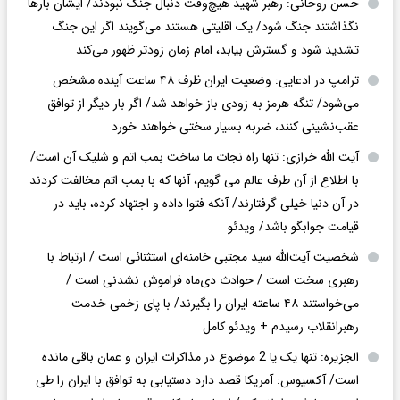
حسن روحانی: رهبر شهید هیچ‌وقت دنبال جنگ نبودند/ ایشان بارها
نگذاشتند جنگ شود/ یک اقلیتی هستند می‌گویند اگر این جنگ
تشدید شود و گسترش بیابد، امام زمان زودتر ظهور می‌کند
ترامپ در ادعایی: وضعیت ایران ظرف ۴۸ ساعت آینده مشخص
می‌شود/ تنگه هرمز به زودی باز خواهد شد/ اگر بار دیگر از توافق
عقب‌نشینی کنند، ضربه بسیار سختی خواهند خورد
آیت الله خرازی: تنها راه نجات ما ساخت بمب اتم و شلیک آن است/
با اطلاع از آن طرف عالم می گویم، آنها که با بمب اتم مخالفت کردند
در آن دنیا خیلی گرفتارند/ آنکه فتوا داده و اجتهاد کرده، باید در
قیامت جوابگو باشد/ ویدئو
شخصیت آیت‌الله سید مجتبی خامنه‌ای استثنائی است / ارتباط با
رهبری سخت است / حوادث دی‌ماه فراموش نشدنی است /
می‌خواستند ۴۸ ساعته ایران را بگیرند/ با پای زخمی خدمت
رهبرانقلاب رسیدم + ویدئو کامل
الجزیره: تنها یک یا 2 موضوع در مذاکرات ایران و عمان باقی مانده
است/ آکسیوس: آمریکا قصد دارد دستیابی به توافق با ایران را طی