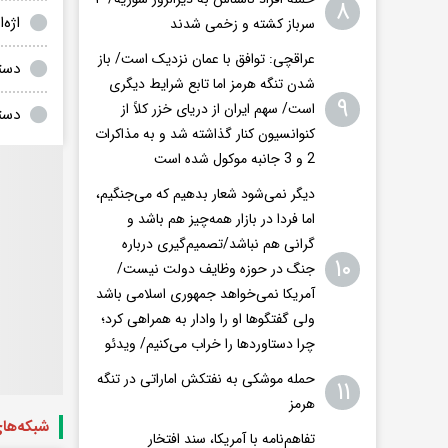
۸
اژه
سرباز کشته و زخمی شدند
عراقچی: توافق با عمان نزدیک است/ باز
دست
شدن تنگه هرمز اما تابع شرایط دیگری
۹
است/ سهم ایران از دریای خزر کلاً از
دست
کنوانسیون کنار گذاشته شد و به مذاکرات
2 و 3 جانبه موکول شده است
دیگر نمی‌شود شعار بدهیم که می‌جنگیم،
اما فردا در بازار همه‌چیز هم باشد و
گرانی هم نباشد/تصمیم‌گیری درباره
۱۰
جنگ در حوزه وظایف دولت نیست/
آمریکا نمی‌خواهد جمهوری اسلامی باشد
ولی گفتگوها او را وادار به همراهی کرد؛
چرا دستاوردها را خراب می‌کنیم/ ویدئو
حمله موشکی به نفتکش اماراتی در تنگه
۱۱
هرمز
شبکه‌ها
تفاهم‌نامه با آمریکا، سند افتخار