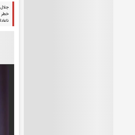
جلال 
خطر م
ناعاد