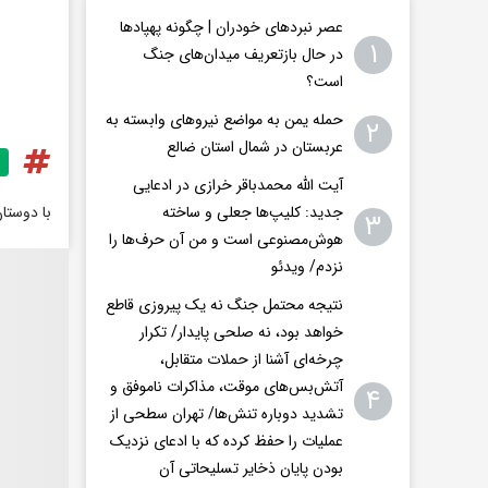
عصر نبردهای خودران | چگونه پهپادها
۱
در حال بازتعریف میدان‌های جنگ
است؟
حمله یمن به مواضع نیروهای وابسته به
۲
عربستان در شمال استان ضالع
آیت الله محمدباقر خرازی در ادعایی
با دوستا
جدید: کلیپ‌ها جعلی و ساخته
۳
هوش‌مصنوعی است و من آن حرف‌ها را
نزدم/ ویدئو
نتیجه محتمل جنگ نه یک پیروزی قاطع
خواهد بود، نه صلحی پایدار/ تکرار
چرخه‌ای آشنا از حملات متقابل،
آتش‌بس‌های موقت، مذاکرات ناموفق و
۴
تشدید دوباره تنش‌ها/ تهران سطحی از
عملیات را حفظ کرده که با ادعای نزدیک
بودن پایان ذخایر تسلیحاتی آن