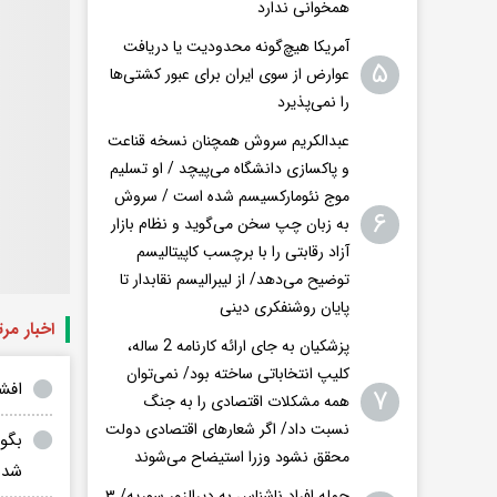
همخوانی ندارد
آمریکا هیچ‌گونه محدودیت یا دریافت
۵
عوارض از سوی ایران برای عبور کشتی‌ها
را نمی‌پذیرد
عبدالکریم سروش همچنان نسخه قناعت
و پاکسازی دانشگاه می‌پیچد / او تسلیم
موج نئومارکسیسم شده است / سروش
۶
به زبان چپ سخن می‌گوید و نظام بازار
آزاد رقابتی را با برچسب کاپیتالیسم
توضیح می‌دهد/ از لیبرالیسم نقابدار تا
پایان روشنفکری دینی
اخبار مر
پزشکیان به جای ارائه کارنامه 2 ساله،
کلیپ انتخاباتی ساخته بود/ نمی‌توان
افش
۷
همه مشکلات اقتصادی را به جنگ
نسبت داد/ اگر شعار‌های اقتصادی دولت
بگو
محقق نشود وزرا استیضاح می‌شوند
شده
حمله افراد ناشناس به دیرالزور سوریه/ ۳