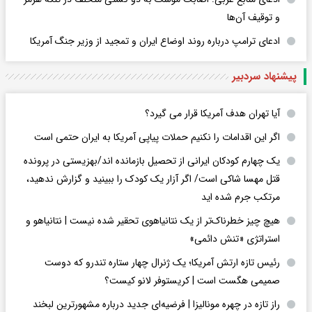
و توقیف آن‌ها
ادعای ترامپ درباره روند اوضاع ایران و تمجید از وزیر جنگ آمریکا
پیشنهاد سردبیر
آیا تهران هدف آمریکا قرار می گیرد؟
اگر این اقدامات را نکنیم حملات پیاپی آمریکا به ایران حتمی است
یک چهارم کودکان ایرانی از تحصیل بازمانده اند/بهزیستی در پرونده
قتل مهسا شاکی است/ اگر آزار یک کودک را ببینید و گزارش ندهید،
مرتکب جرم شده اید
هیچ چیز خطرناک‌تر از یک نتانیاهوی تحقیر شده نیست | نتانیاهو و
استراتژی «تنش دائمی»
رئیس تازه ارتش آمریکا؛ یک ژنرال چهار ستاره تندرو که دوست
صمیمی هگست است | کریستوفر لانو کیست؟
راز تازه در چهره مونالیزا | فرضیه‌ای جدید درباره مشهورترین لبخند