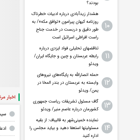
بودند؟
هشدار زیدآبادی درباره ادبیات خطرناک
روزنامه کیهان پیرامون «توافق مکه»/ به
۱۰
طور دقیق و دربست در خدمت جناح
راست افراطی اسرائیل است
تناقضهای تحلیلی فواد ایزدی درباره
۱۱
رابطه عربستان و چین و جایگاه ایران/
ویدئو
حمله انصارالله به پایگاه‌های نیروهای
۱۲
وابسته به عربستان در بندر المخا در
یمن/ ویدئو
اخبار مر
گاف مسئول تشریفات ریاست جمهوری
۱۳
کشورمان درباره عاصم منیر/ ویدئو
سیدن
نماینده خمینی‌شهر به قالیباف: از بقیه
۱۴
مسئولیتها استعفا دهید و بیاید مجلس را
ادع
اداره کنید