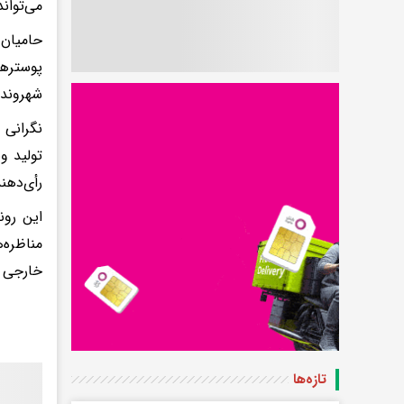
می‌توان
حامیان 
پوسترها
شهروندا
نگرانی 
تولید و
رأی‌دهن
این رون
مناظره‌
خارجی ن
تازه‌ها