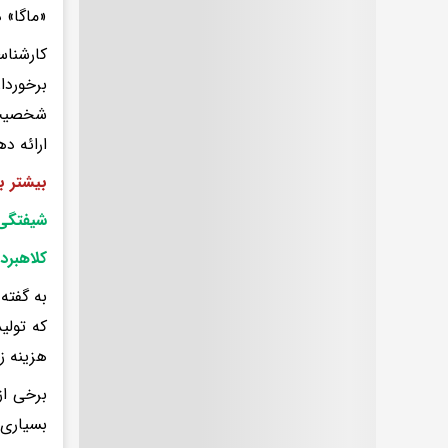
«ماگا» 
کارشناس
برخوردا
شخصیت‌ه
ارائه ده
بیشتر ب
شیفتگی 
کلاهبرد
به گفته
که تولی
هزینه زی
برخی از
بسیاری 