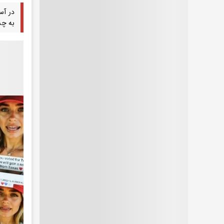
در آس
به چش