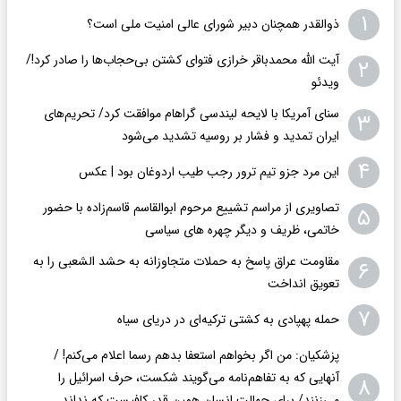
۱
ذوالقدر همچنان دبیر شورای ‌عالی امنیت ملی است؟
آیت الله محمدباقر خرازی فتوای کشتن بی‌حجاب‌ها را صادر کرد!/
۲
ویدئو
سنای آمریکا با لایحه لیندسی گراهام موافقت کرد/ تحریم‌های
۳
ایران تمدید و فشار بر روسیه تشدید می‌شود
۴
این مرد جزو تیم ترور رجب طیب اردوغان بود | عکس
تصاویری از مراسم تشییع مرحوم ابوالقاسم قاسم‌زاده با حضور
۵
خاتمی، ظریف و دیگر چهره های سیاسی
مقاومت عراق پاسخ به حملات متجاوزانه به حشد الشعبی را به
۶
تعویق انداخت
۷
حمله پهپادی به کشتی ترکیه‌ای در دریای سیاه
پزشکیان: من اگر بخواهم استعفا بدهم رسما اعلام می‌کنم! /
آنهایی که به تفاهم‌نامه می‌گویند شکست، حرف اسرائیل را
۸
می‌زنند/ برای جهالت انسان همین قدر کافیست که نداند