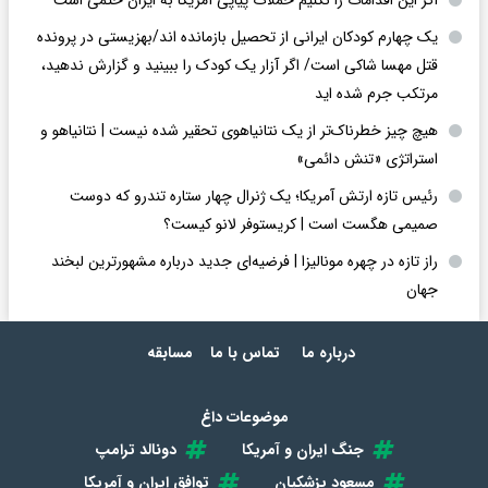
یک چهارم کودکان ایرانی از تحصیل بازمانده اند/بهزیستی در پرونده
قتل مهسا شاکی است/ اگر آزار یک کودک را ببینید و گزارش ندهید،
مرتکب جرم شده اید
هیچ چیز خطرناک‌تر از یک نتانیاهوی تحقیر شده نیست | نتانیاهو و
استراتژی «تنش دائمی»
رئیس تازه ارتش آمریکا؛ یک ژنرال چهار ستاره تندرو که دوست
صمیمی هگست است | کریستوفر لانو کیست؟
راز تازه در چهره مونالیزا | فرضیه‌ای جدید درباره مشهورترین لبخند
جهان
درباره ما
تماس با ما
مسابقه
موضوعات داغ
جنگ ایران و آمریکا
دونالد ترامپ
مسعود پزشکیان
توافق ایران و آمریکا