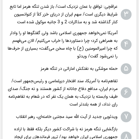
عراقچی: توافق با عمان نزدیک است/ باز شدن تنگه هرمز اما تابع
۳
شرایط دیگری است/ سهم ایران از دریای خزر کلاً از کنوانسیون
کنار گذاشته شد و به مذاکرات 2 و 3 جانبه موکول شده است
آمریکا نمی‌خواهد جمهوری اسلامی باشد ولی گفتگوها او را وادار
به همراهی کرد؛ چرا دستاوردها را خراب می‌کنیم/ الان می‌فهمم
۴
که چرا امیرالمومنین (ع) با چاه سخن می‌گفت؛ بسیاری از حرف‌ها
را نمی‌شود گفت/ ویدئو
۵
حمله موشکی به نفتکش اماراتی در تنگه هرمز
تفاهم‌نامه با آمریکا، سند افتخار دیپلماسی و رئیس‌جمهور است/
مردم ایران، مدافع دفاع جانانه از کشور هستند و نه جنگ/ صدای
۶
طیف وابسته یا نزدیک به همان یک نفر که در شعام به تفاهم‌نامه
رای نداد، از همه بلندتر است
۷
ویدئویی جدید از آیت الله سید مجتبی خامنه‌ای، رهبر انقلاب
بازگشایی تنگه هرمز نه با شراکت کشور دیگر بلکه فقط با اراده
۸
جمهوری اسلامی ایران خواهد بود/ ترور فرماندهان برای ایجاد