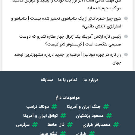
قتل مهسا شاکی است/ اگر آزار یک کودک را ببینید و گزارش ندهید،
مرتکب جرم شده اید
هیچ چیز خطرناک‌تر از یک نتانیاهوی تحقیر شده نیست | نتانیاهو و
استراتژی «تنش دائمی»
رئیس تازه ارتش آمریکا؛ یک ژنرال چهار ستاره تندرو که دوست
صمیمی هگست است | کریستوفر لانو کیست؟
راز تازه در چهره مونالیزا | فرضیه‌ای جدید درباره مشهورترین لبخند
جهان
درباره ما
تماس با ما
مسابقه
موضوعات داغ
جنگ ایران و آمریکا
دونالد ترامپ
مسعود پزشکیان
توافق ایران و آمریکا
محمدباقر خرازی
فال حافظ
سرگرمی
خرازی
تنگه هرمز