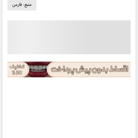
منبع:
فارس