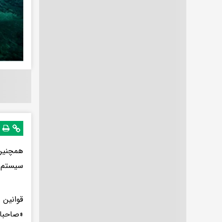
همچنین 
سیستم‌ه
قوانین 
«صاحبان