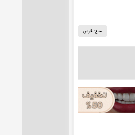
منبع:
فارس