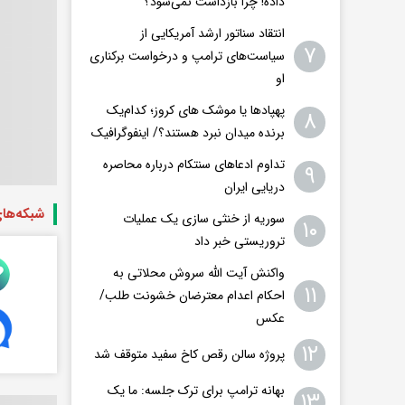
داده! چرا بازداشت نمی‌شود؟
انتقاد سناتور ارشد آمریکایی از
۷
سیاست‌های ترامپ و درخواست برکناری
او
پهپادها یا موشک های کروز؛ کدام‌یک
۸
برنده میدان نبرد هستند؟/ اینفوگرافیک
تداوم ادعاهای سنتکام درباره محاصره
۹
دریایی ایران
شبکه‌ها
سوریه از خنثی سازی یک عملیات
۱۰
تروریستی خبر داد
واکنش آیت الله سروش محلاتی به
۱۱
احکام اعدام معترضان خشونت طلب/
عکس
۱۲
پروژه سالن رقص کاخ سفید متوقف شد
بهانه ترامپ برای ترک جلسه: ما یک
۱۳