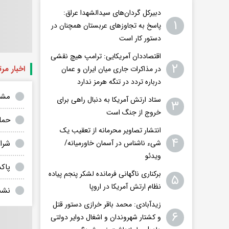
دبیرکل گردان‌های سیدالشهدا عراق:
۱
پاسخ به تجاوزهای عربستان همچنان در
دستور کار است
اقتصاددان آمریکایی: ترامپ هیچ نقشی
۲
اخبار مر
در مذاکرات جاری میان ایران و عمان
درباره تردد در تنگه هرمز ندارد
مشا
ستاد ارتش آمریکا به دنبال راهی برای
۳
خروج از جنگ است
حمل
انتشار تصاویر محرمانه از تعقیب یک
۴
شرا
شیء ناشناس در آسمان خاورمیانه/
ویدئو
پاک
برکناری ناگهانی فرمانده لشکر پنجم پیاده‌
۵
نظام ارتش آمریکا در اروپا
نشت
زیدآبادی: محمد باقر خرازی دستور قتل
۶
و کشتار شهروندان و اشغال دوایر دولتی