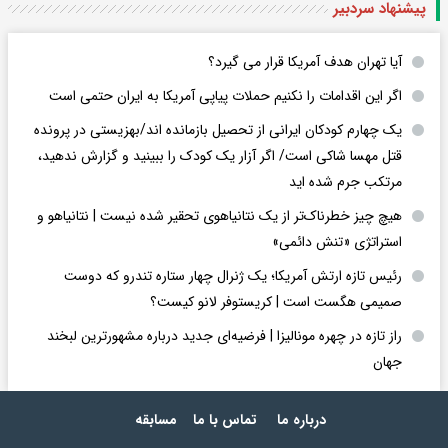
پیشنهاد سردبیر
آیا تهران هدف آمریکا قرار می گیرد؟
اگر این اقدامات را نکنیم حملات پیاپی آمریکا به ایران حتمی است
یک چهارم کودکان ایرانی از تحصیل بازمانده اند/بهزیستی در پرونده
قتل مهسا شاکی است/ اگر آزار یک کودک را ببینید و گزارش ندهید،
مرتکب جرم شده اید
هیچ چیز خطرناک‌تر از یک نتانیاهوی تحقیر شده نیست | نتانیاهو و
استراتژی «تنش دائمی»
رئیس تازه ارتش آمریکا؛ یک ژنرال چهار ستاره تندرو که دوست
صمیمی هگست است | کریستوفر لانو کیست؟
راز تازه در چهره مونالیزا | فرضیه‌ای جدید درباره مشهورترین لبخند
جهان
درباره ما
تماس با ما
مسابقه