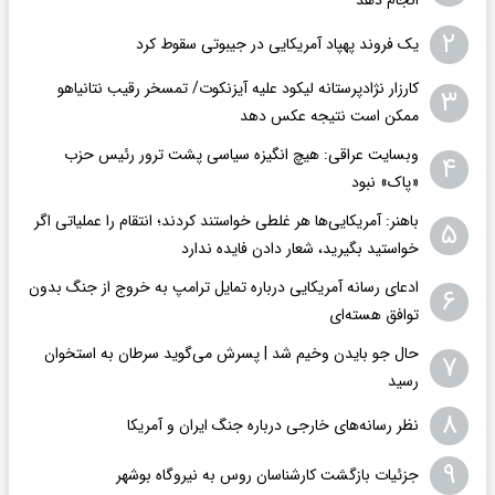
انجام دهد
۲
یک فروند پهپاد آمریکایی در جیبوتی سقوط کرد
کارزار نژادپرستانه لیکود علیه آیزنکوت/ تمسخر رقیب نتانیاهو
۳
ممکن است نتیجه عکس دهد
وبسایت عراقی: هیچ انگیزه سیاسی پشت ترور رئیس حزب
۴
«پاک» نبود
باهنر: آمریکایی‌ها هر غلطی خواستند کردند؛ انتقام را عملیاتی اگر
۵
خواستید بگیرید، شعار دادن فایده ندارد
ادعای رسانه آمریکایی درباره تمایل ترامپ به خروج از جنگ بدون
۶
توافق هسته‌ای
حال جو بایدن وخیم شد | پسرش می‌گوید سرطان به استخوان
۷
رسید
۸
نظر رسانه‌های خارجی درباره جنگ ایران و آمریکا
۹
جزئیات بازگشت کارشناسان روس به نیروگاه بوشهر