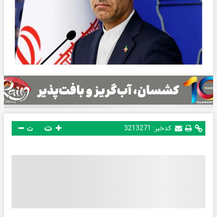
ت
کدخبر:
3213271
ت