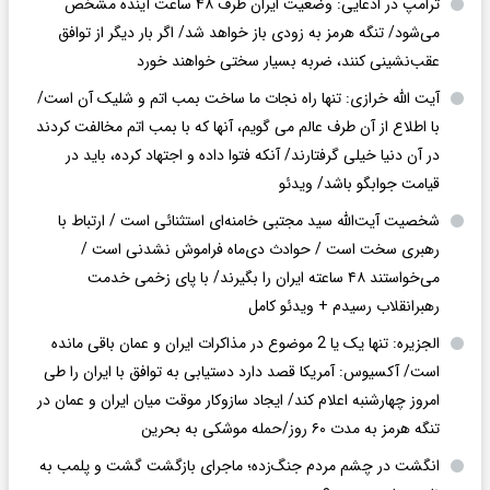
ترامپ در ادعایی: وضعیت ایران ظرف ۴۸ ساعت آینده مشخص
می‌شود/ تنگه هرمز به زودی باز خواهد شد/ اگر بار دیگر از توافق
عقب‌نشینی کنند، ضربه بسیار سختی خواهند خورد
آیت الله خرازی: تنها راه نجات ما ساخت بمب اتم و شلیک آن است/
با اطلاع از آن طرف عالم می گویم، آنها که با بمب اتم مخالفت کردند
در آن دنیا خیلی گرفتارند/ آنکه فتوا داده و اجتهاد کرده، باید در
قیامت جوابگو باشد/ ویدئو
شخصیت آیت‌الله سید مجتبی خامنه‌ای استثنائی است / ارتباط با
رهبری سخت است / حوادث دی‌ماه فراموش نشدنی است /
می‌خواستند ۴۸ ساعته ایران را بگیرند/ با پای زخمی خدمت
رهبرانقلاب رسیدم + ویدئو کامل
الجزیره: تنها یک یا 2 موضوع در مذاکرات ایران و عمان باقی مانده
است/ آکسیوس: آمریکا قصد دارد دستیابی به توافق با ایران را طی
امروز چهارشنبه اعلام کند/ ایجاد سازوکار موقت میان ایران و عمان در
تنگه هرمز به مدت ۶۰ روز/حمله موشکی به بحرین
انگشت در چشم مردم جنگ‌زده؛ ماجرای بازگشت گشت و پلمب به