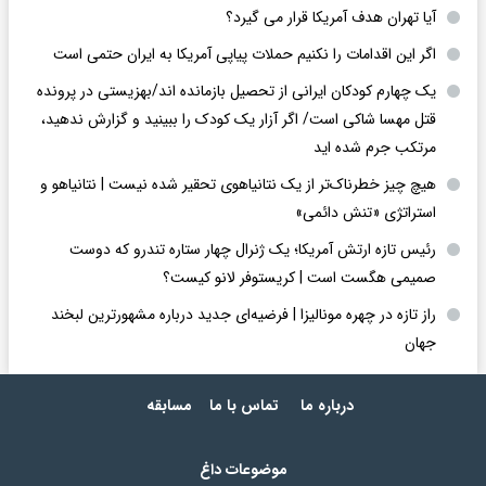
آیا تهران هدف آمریکا قرار می گیرد؟
اگر این اقدامات را نکنیم حملات پیاپی آمریکا به ایران حتمی است
یک چهارم کودکان ایرانی از تحصیل بازمانده اند/بهزیستی در پرونده
قتل مهسا شاکی است/ اگر آزار یک کودک را ببینید و گزارش ندهید،
مرتکب جرم شده اید
هیچ چیز خطرناک‌تر از یک نتانیاهوی تحقیر شده نیست | نتانیاهو و
استراتژی «تنش دائمی»
رئیس تازه ارتش آمریکا؛ یک ژنرال چهار ستاره تندرو که دوست
صمیمی هگست است | کریستوفر لانو کیست؟
راز تازه در چهره مونالیزا | فرضیه‌ای جدید درباره مشهورترین لبخند
جهان
درباره ما
تماس با ما
مسابقه
موضوعات داغ