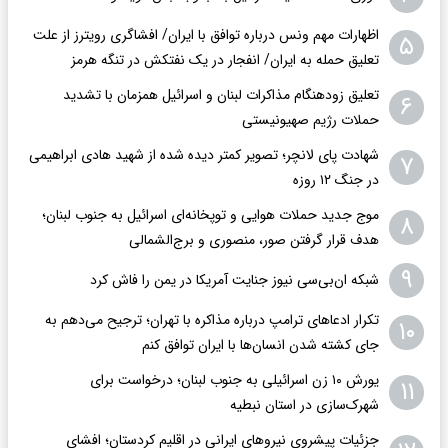
اظهارات مهم ونس درباره توافق با ایران/ افشاگری رویترز از علت
۵
تعلیق حمله به ایران/ انفجار در یک نفتکش در تنگه هرمز
تعلیق زودهنگام مذاکرات لبنان و اسرائیل همزمان با تشدید
۶
حملات رژیم صهیونیستی
شهادت پای لانچر؛ تصویر کمتر دیده شده از شهید هادی ابراهیمی
۷
در جنگ ۱۲ روزه
موج جدید حملات هوایی و توپخانه‌ای اسرائیل به جنوب لبنان؛
۸
هدف قرار گرفتن صور، منصوری و برج‌الشمالی
۹
شبکه ان‌بی‌سی نیوز جنایت آمریکا در یمن را فاش کرد
تکرار ادعاهای ترامپ درباره مذاکره با تهران؛ ترجیح می‌دهم به
۱۰
جای کشته شدن انسان‌ها با ایران توافق کنم
یورش ۱۰ زن اسرائیلی به جنوب لبنان؛ درخواست برای
۱۱
شهرک‌سازی در استان نبطیه
جزئیات پیشروی نیروهای ایرانی در اقلیم کردستان؛ افشای