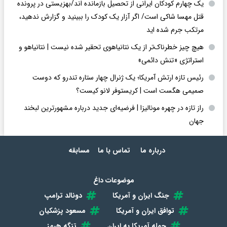
یک چهارم کودکان ایرانی از تحصیل بازمانده اند/بهزیستی در پرونده
قتل مهسا شاکی است/ اگر آزار یک کودک را ببینید و گزارش ندهید،
مرتکب جرم شده اید
هیچ چیز خطرناک‌تر از یک نتانیاهوی تحقیر شده نیست | نتانیاهو و
استراتژی «تنش دائمی»
رئیس تازه ارتش آمریکا؛ یک ژنرال چهار ستاره تندرو که دوست
صمیمی هگست است | کریستوفر لانو کیست؟
راز تازه در چهره مونالیزا | فرضیه‌ای جدید درباره مشهورترین لبخند
جهان
درباره ما
تماس با ما
مسابقه
موضوعات داغ
جنگ ایران و آمریکا
دونالد ترامپ
توافق ایران و آمریکا
مسعود پزشکیان
حمله آمریکا به ایران
تنگه هرمز