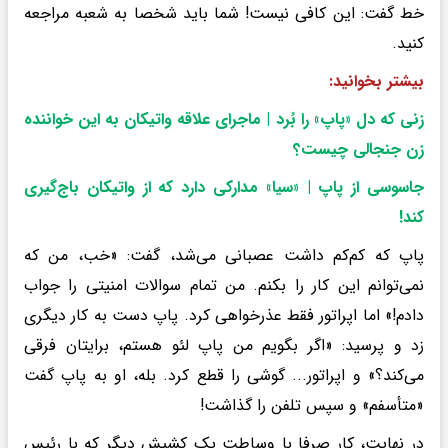
خط گفت: این کافی نیست! شما باید شخصا به شعبه مراجعه
کنید.
بیشتر بخوانید:
زنی که دل «پاپ» را بُرد | ماجرای علاقه واتیکان به این خواننده
زن جنجالی چیست؟
جاسوسی از پاپ | «سیا» مدارکی دارد که از واتیکان باج‌گیری
کند
!
پاپ که کم‌کم داشت عصبانی می‌شد، گفت: «خب، من که
نمی‌توانم این کار را بکنم. من تمام سوالات امنیتی را جواب
دادم!» اما اپراتور فقط عذرخواهی کرد. پاپ دست به کار دیگری
زد و پرسید: «اگر بگویم من پاپ لئو هستم، برایتان فرقی
می‌کند؟» و اپراتور... گوشی را قطع کرد. بله، او به پاپ گفت
«متأسفم» و سپس تلفن را گذاشت!
در نهایت، کار صرفا با وساطت یک کشیش دیگر که با رئیس