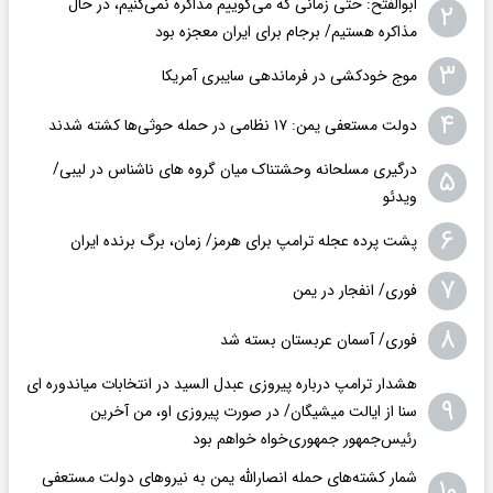
ابوالفتح: حتی زمانی که می‌گوییم مذاکره نمی‌کنیم، در حال
۲
مذاکره هستیم/ برجام برای ایران معجزه بود
۳
موج خودکشی در فرماندهی سایبری آمریکا
۴
دولت مستعفی یمن: ۱۷ نظامی در حمله حوثی‌ها کشته شدند
درگیری مسلحانه وحشتناک میان گروه های ناشناس در لیبی/
۵
ویدئو
۶
پشت پرده عجله ترامپ برای هرمز/ زمان، برگ برنده ایران
۷
فوری/ انفجار در یمن
۸
فوری/ آسمان عربستان بسته شد
هشدار ترامپ درباره پیروزی عبدل السید در انتخابات میاندوره ای
۹
سنا از ایالت میشیگان/ در صورت پیروزی او، من آخرین
رئیس‌جمهور جمهوری‌‍‌خواه خواهم بود
شمار کشته‌های حمله انصارالله یمن به نیروهای دولت مستعفی
۱۰