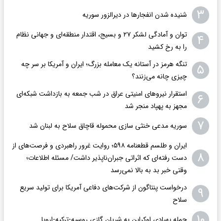
۳
شنیده شدن انفجارها در دیرالزور سوریه
توان و آمادگی لشکر ۲۷ و بسیج، اقتدار منطقه‌ای و جهانی نظام
۴
را به رخ کشید
تنگه هرمز در آستانه یک معامله بزرگ؛ ایران و آمریکا بر سر چه
۵
چیزی چانه می‌زنند؟
استقرار نیروهای امنیتی عراق در شب جمعه به بازداشت شبکه‌ای
۶
مجهز به پهپاد منجر شد
۷
سوریه مدعی خنثی سازی محموله قاچاق سلاح به لبنان شد
ایران و طلسم قطعنامه ۵۹۸؛ روایت غرور راهبردی و فرصت‌های از
۸
دست رفته‌ای که اثراتی جبران‌ناپذیر داشت/ مسئله اطلاعات؛
وقتی خبر بد به بالا نمی‌رسد
درخواست پنتاگون از شرکت‌های دفاعی آمریکا برای تولید سریع
۹
سلاح
۱۰
حمله پهپادی اوکراین به شریان گازی روسیه-ترکیه-اروپا