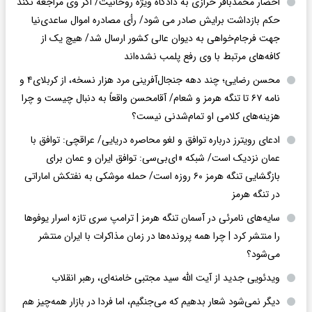
احضار محمدباقر خرازی به دادگاه ویژه روحانیت/ اگر وی مراجعه نکند
حکم بازداشت برایش صادر می شود/ رأی مصادره اموال ساعدی‌نیا
جهت فرجام‌خواهی به دیوان عالی کشور ارسال شد/ هیچ یک از
کافه‌های مرتبط با وی رفع پلمب نشده‌اند
محسن رضایی؛ چند دهه جنجال‌آفرینی مرد هزار نسخه، از کربلای۴ و
نامه ۶۷ تا تنگه هرمز و شعام/ آقا‌محسن واقعاً به دنبال چیست و چرا
هزینه‌های کلامی او تمام‌شدنی نیست؟
ادعای رویترز درباره توافق و لغو محاصره دریایی/ عراقچی: توافق با
عمان نزدیک است/ شبکه «ای‌بی‌سی: توافق ایران و عمان برای
بازگشایی تنگه هرمز ۶۰ روزه است/ حمله موشکی به نفتکش اماراتی
در تنگه هرمز
سایه‌های نامرئی در آسمان تنگه هرمز | ترامپ سری تازه اسرار یوفوها
را منتشر کرد | چرا همه پرونده‌ها در زمان مذاکرات با ایران منتشر
می‌شود؟
ویدئویی جدید از آیت الله سید مجتبی خامنه‌ای، رهبر انقلاب
دیگر نمی‌شود شعار بدهیم که می‌جنگیم، اما فردا در بازار همه‌چیز هم