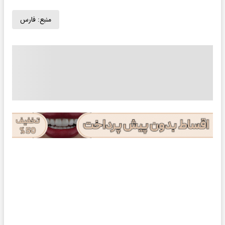
منبع:
فارس