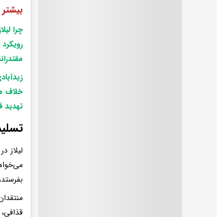
بیشتر
چرا لیل
رویکرد 
مقتدران
زیدآباد
خلاف ه
تهدید ق
تسلیم
لیلاز د
می‌خواه
بفرستد،
منتقدان
قذافی، 