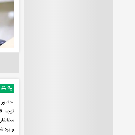
حضور اخ
توجه ق
مخالفان
و برداش