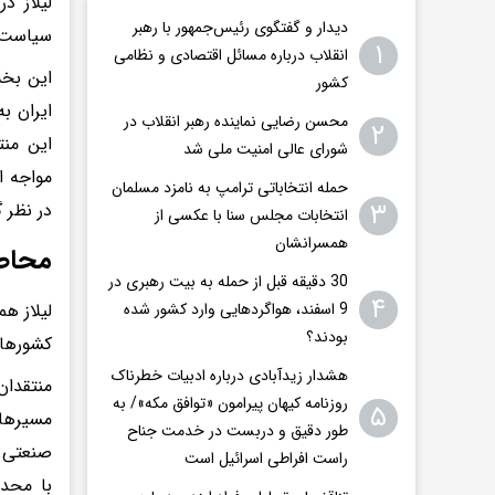
لیلاز د
دیدار و گفتگوی رئیس‌جمهور با رهبر
سیاست‌ه
۱
انقلاب درباره مسائل اقتصادی و نظامی
این بخش
کشور
ایران ب
محسن رضایی نماینده رهبر انقلاب در
۲
این منت
شورای عالی امنیت ملی شد
مواجه ا
حمله انتخاباتی ترامپ به نامزد مسلمان
۳
در نظر 
انتخابات مجلس سنا با عکسی از
همسرانشان
محاص
30 دقیقه قبل از حمله به بیت رهبری در
۴
لیلاز ه
9 اسفند، هواگردهایی وارد کشور شده
بودند؟
کشورهای
هشدار زیدآبادی درباره ادبیات خطرناک
منتقدان
روزنامه کیهان پیرامون «توافق مکه»/ به
۵
مسیرهای
طور دقیق و دربست در خدمت جناح
صنعتی. 
راست افراطی اسرائیل است
با محد