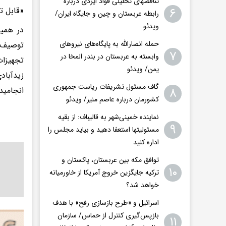
تناقضهای تحلیلی فواد ایزدی درباره
۶
«قابل ت
رابطه عربستان و چین و جایگاه ایران/
ویدئو
در همین
حمله انصارالله به پایگاه‌های نیروهای
توصیف 
۷
وابسته به عربستان در بندر المخا در
تجهیزا
یمن/ ویدئو
زیدآباد
گاف مسئول تشریفات ریاست جمهوری
۸
انجامید
کشورمان درباره عاصم منیر/ ویدئو
نماینده خمینی‌شهر به قالیباف: از بقیه
۹
مسئولیتها استعفا دهید و بیاید مجلس را
اداره کنید
توافق مکه بین عربستان، پاکستان و
۱۰
ترکیه جایگزین خروج آمریکا از خاورمیانه
خواهد شد؟
اسرائیل و «طرح بازسازی رفح» با هدف
بازپس‌گیری کنترل از حماس/ سازمان
۱۱