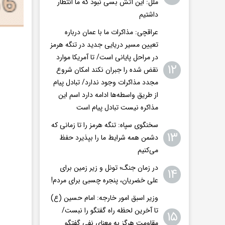
ملل: این آتش بسی نبود که ما انتظار
داشتیم
عراقچی: مذاکرات ما با عمان درباره
تعیین مسیر دریایی جدید در تنگه هرمز
در مراحل پایانی است/ تا آمریکا موارد
۱۲
نقض شده را جبران نکند امکان شروع
مجدد مذاکرات وجود ندارد/ تبادل پیام
از طریق واسطه‌ها ادامه دارد اسم این
مذاکره نیست تبادل پیام است
سخنگوی سپاه: تنگه هرمز را تا زمانی که
۱۳
دشمن همه‌ شرایط ما را بپذیرد حفظ
می‌کنیم
در زمان جنگ؛ تونل و زیر زمین برای
۱۴
علی خضریان، پنجره چسبی برای مردم!
وزیر اسبق امور خارجه: امام حسین (ع)
تا آخرین لحظه راه گفتگو را نبست/
۱۵
مقاومت هرگز به معنای نفی گفتگو