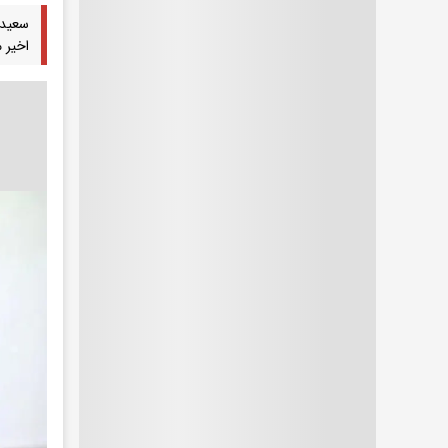
سعید 
اخیر م