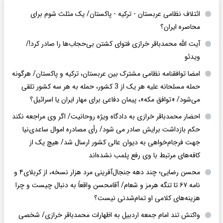
ائتلاف نظامی عربستان - ترکیه - پاکستان/ یک مثلث شوم برای
محاصره ایران؟
آیت الله محمدباقر خرازی فتوای کشتن بی‌حجاب‌ها را صادر کرد!/
ویدئو
امضا توافقنامه نظامی مشترک بین عربستان، ترکیه و پاکستان/ هرگونه
حمله مسلحانه علیه هر یک از 3 کشور، حمله به هر سه کشور تلقی
می‌شود/ «توافق مکه»، پیمان دفاعی برای مهار ایران یا اسرائیل؟
احضار محمدباقر خرازی به دادگاه ویژه روحانیت/ اگر وی مراجعه نکند
حکم بازداشت برایش صادر می شود/ رأی مصادره اموال ساعدی‌نیا
جهت فرجام‌خواهی به دیوان عالی کشور ارسال شد/ هیچ یک از
کافه‌های مرتبط با وی رفع پلمب نشده‌اند
محسن رضایی؛ چند دهه جنجال‌آفرینی مرد هزار نسخه، از کربلای۴ و
نامه ۶۷ تا تنگه هرمز و شعام/ آقا‌محسن واقعاً به دنبال چیست و چرا
هزینه‌های کلامی او تمام‌شدنی نیست؟
واکنش تند امام جمعه اردبیل به اظهارات محمدباقر خرازی/ شخصی