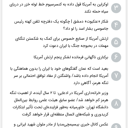
اوکراین به آمریکا قول داده به کنسرسیوم خط لوله خزر در دریای
۳
سیاه حمله نکند
شکار «عنکبوت» دمشق | چگونه یک دفترچه تلفن کهنه رئیس
۴
جاسوسی بشار اسد را لو داد؟
ارتش آمریکا از صنایع خصوص برای کمک به شکستن تنگنای
۵
مهمات در بحبوجه جنگ با ایران دعوت کرد
۶
برکناری ناگهانی فرمانده لشکر پنجم ارتش آمریکا
بعید است که عمان گفتگوهای خود با ایران را بدون هماهنگی با
۷
آمریکا انجام داده باشد/ واشنگتن‌ از مفاد توافق احتمالی بر سر
تنگه هرمز، آگاهی دارد
وزیر خرانه‌داری آمریکا در ادعایی: تا ۲ سال آینده، از اهمیت تنگه
هرمز کم خواهد شد/ عضو سابق هیئت علمی روابط بین‌الملل
۸
دانشگاه تهران: خاورمیانه به‌طور فزاینده‌ای تحت تأثیر ابتکارات
کریدوری و شبکه‌های اتصال منطقه‌ای قرار خواهد گرفت
عکس کانال خبری بیسیمچی‌مدیا از مادر ملوان شهید ایرانی و