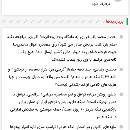
برطرف شود
پربازدید‌ها
احضار محمدباقر خرازی به دادگاه ویژه روحانیت/ اگر وی مراجعه نکند
حکم بازداشت برایش صادر می شود/ رأی مصادره اموال ساعدی‌نیا
جهت فرجام‌خواهی به دیوان عالی کشور ارسال شد/ هیچ یک از
کافه‌های مرتبط با وی رفع پلمب نشده‌اند
محسن رضایی؛ چند دهه جنجال‌آفرینی مرد هزار نسخه، از کربلای۴ و
نامه ۶۷ تا تنگه هرمز و شعام/ آقا‌محسن واقعاً به دنبال چیست و چرا
هزینه‌های کلامی او تمام‌شدنی نیست؟
ادعای رویترز درباره توافق و لغو محاصره دریایی/ عراقچی: توافق با
عمان نزدیک است/ شبکه «ای‌بی‌سی: توافق ایران و عمان برای
بازگشایی تنگه هرمز ۶۰ روزه است/ حمله موشکی به نفتکش اماراتی
در تنگه هرمز
سایه‌های نامرئی در آسمان تنگه هرمز | ترامپ سری تازه اسرار یوفوها