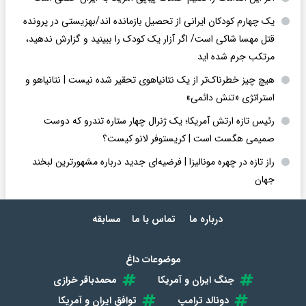
یک چهارم کودکان ایرانی از تحصیل بازمانده اند/بهزیستی در پرونده
قتل مهسا شاکی است/ اگر آزار یک کودک را ببینید و گزارش ندهید،
مرتکب جرم شده اید
هیچ چیز خطرناک‌تر از یک نتانیاهوی تحقیر شده نیست | نتانیاهو و
استراتژی «تنش دائمی»
رئیس تازه ارتش آمریکا؛ یک ژنرال چهار ستاره تندرو که دوست
صمیمی هگست است | کریستوفر لانو کیست؟
راز تازه در چهره مونالیزا | فرضیه‌ای جدید درباره مشهورترین لبخند
جهان
درباره ما
تماس با ما
مسابقه
موضوعات داغ
جنگ ایران و آمریکا
محمدباقر خرازی
دونالد ترامپ
توافق ایران و آمریکا