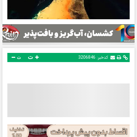
ت
کدخبر:
3206846
ت