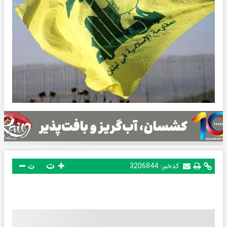
ت
کدخبر:
3206844
ت