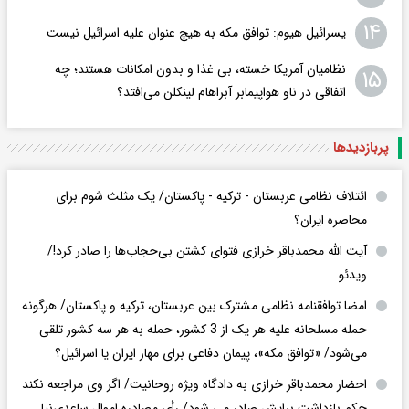
۱۴
یسرائیل هیوم: توافق مکه به هیچ عنوان علیه اسرائیل نیست
نظامیان آمریکا خسته، بی غذا و بدون امکانات هستند؛ چه
۱۵
اتفاقی در ناو هواپیمابر آبراهام لینکلن می‌افتد؟
پربازدید‌ها
ائتلاف نظامی عربستان - ترکیه - پاکستان/ یک مثلث شوم برای
محاصره ایران؟
آیت الله محمدباقر خرازی فتوای کشتن بی‌حجاب‌ها را صادر کرد!/
ویدئو
امضا توافقنامه نظامی مشترک بین عربستان، ترکیه و پاکستان/ هرگونه
حمله مسلحانه علیه هر یک از 3 کشور، حمله به هر سه کشور تلقی
می‌شود/ «توافق مکه»، پیمان دفاعی برای مهار ایران یا اسرائیل؟
احضار محمدباقر خرازی به دادگاه ویژه روحانیت/ اگر وی مراجعه نکند
حکم بازداشت برایش صادر می شود/ رأی مصادره اموال ساعدی‌نیا