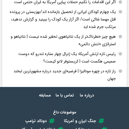
اگر این اقدامات را نکنیم حملات پیاپی آمریکا به ایران حتمی است
یک چهارم کودکان ایرانی از تحصیل بازمانده اند/بهزیستی در پرونده
قتل مهسا شاکی است/ اگر آزار یک کودک را ببینید و گزارش ندهید،
مرتکب جرم شده اید
هیچ چیز خطرناک‌تر از یک نتانیاهوی تحقیر شده نیست | نتانیاهو و
استراتژی «تنش دائمی»
رئیس تازه ارتش آمریکا؛ یک ژنرال چهار ستاره تندرو که دوست
صمیمی هگست است | کریستوفر لانو کیست؟
راز تازه در چهره مونالیزا | فرضیه‌ای جدید درباره مشهورترین لبخند
جهان
درباره ما
تماس با ما
مسابقه
موضوعات داغ
جنگ ایران و آمریکا
دونالد ترامپ