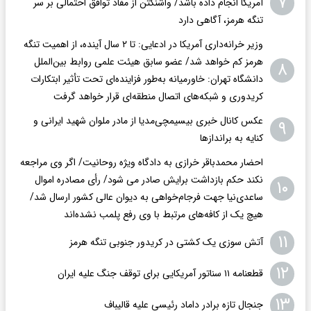
۷
آمریکا انجام داده باشد/ واشنگتن‌ از مفاد توافق احتمالی بر سر
تنگه هرمز، آگاهی دارد
وزیر خرانه‌داری آمریکا در ادعایی: تا ۲ سال آینده، از اهمیت تنگه
هرمز کم خواهد شد/ عضو سابق هیئت علمی روابط بین‌الملل
۸
دانشگاه تهران: خاورمیانه به‌طور فزاینده‌ای تحت تأثیر ابتکارات
کریدوری و شبکه‌های اتصال منطقه‌ای قرار خواهد گرفت
عکس کانال خبری بیسیمچی‌مدیا از مادر ملوان شهید ایرانی و
۹
کنایه به براندازها
احضار محمدباقر خرازی به دادگاه ویژه روحانیت/ اگر وی مراجعه
نکند حکم بازداشت برایش صادر می شود/ رأی مصادره اموال
۱۰
ساعدی‌نیا جهت فرجام‌خواهی به دیوان عالی کشور ارسال شد/
هیچ یک از کافه‌های مرتبط با وی رفع پلمب نشده‌اند
۱۱
آتش سوزی یک کشتی در کریدور جنوبی تنگه هرمز
۱۲
قطعنامه ۱۱ سناتور آمریکایی برای توقف جنگ علیه ایران
۱۳
جنجال تازه برادر داماد رئیسی علیه قالیباف