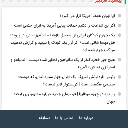
پیشنهاد سردبیر
آیا تهران هدف آمریکا قرار می گیرد؟
اگر این اقدامات را نکنیم حملات پیاپی آمریکا به ایران حتمی است
یک چهارم کودکان ایرانی از تحصیل بازمانده اند/بهزیستی در پرونده
قتل مهسا شاکی است/ اگر آزار یک کودک را ببینید و گزارش ندهید،
مرتکب جرم شده اید
هیچ چیز خطرناک‌تر از یک نتانیاهوی تحقیر شده نیست | نتانیاهو و
استراتژی «تنش دائمی»
رئیس تازه ارتش آمریکا؛ یک ژنرال چهار ستاره تندرو که دوست
صمیمی هگست است | کریستوفر لانو کیست؟
راز تازه در چهره مونالیزا | فرضیه‌ای جدید درباره مشهورترین لبخند
جهان
درباره ما
تماس با ما
مسابقه