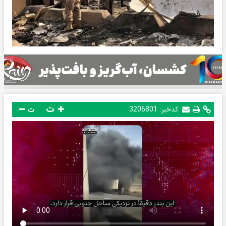
ت
کدخبر:
3206801
ت