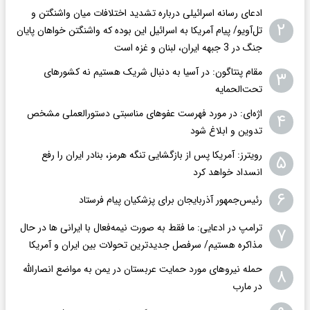
ادعای رسانه اسرائیلی درباره تشدید اختلافات میان واشنگتن و
۲
تل‌آویو/ پیام آمریکا به اسرائیل این بوده که واشنگتن خواهان پایان
جنگ در 3 جبهه ایران، لبنان و غزه است
مقام پنتاگون: در آسیا به دنبال شریک هستیم نه کشورهای
۳
تحت‌الحمایه
اژه‌ای: در مورد فهرست عفوهای مناسبتی دستورالعملی مشخص
۴
تدوین و ابلاغ شود
رویترز: آمریکا پس از بازگشایی تنگه هرمز، بنادر ایران را رفع
۵
انسداد خواهد کرد
۶
رئیس‌جمهور آذربایجان برای پزشکیان پیام فرستاد
ترامپ در ادعایی: ما فقط به‌ صورت نیمه‌فعال با ایرانی ها در حال
۷
مذاکره هستیم/ سرفصل جدیدترین تحولات بین ایران و آمریکا
حمله نیروهای مورد حمایت عربستان در یمن به مواضع انصارالله
۸
در مارب