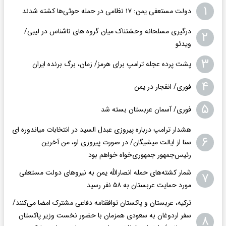
۱
دولت مستعفی یمن: ۱۷ نظامی در حمله حوثی‌ها کشته شدند
درگیری مسلحانه وحشتناک میان گروه های ناشناس در لیبی/
۲
ویدئو
۳
پشت پرده عجله ترامپ برای هرمز/ زمان، برگ برنده ایران
۴
فوری/ انفجار در یمن
۵
فوری/ آسمان عربستان بسته شد
هشدار ترامپ درباره پیروزی عبدل السید در انتخابات میاندوره ای
۶
سنا از ایالت میشیگان/ در صورت پیروزی او، من آخرین
رئیس‌جمهور جمهوری‌‍‌خواه خواهم بود
شمار کشته‌های حمله انصارالله یمن به نیروهای دولت مستعفی
۷
مورد حمایت عربستان به ۵۸ نفر رسید
ترکیه، عربستان و پاکستان توافقنامه دفاعی مشترک امضا می‌کنند/
سفر اردوغان به سعودی همزمان با حضور نخست وزیر پاکستان
۸