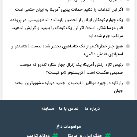
اگر این اقدامات را نکنیم حملات پیاپی آمریکا به ایران حتمی است
یک چهارم کودکان ایرانی از تحصیل بازمانده اند/بهزیستی در پرونده
قتل مهسا شاکی است/ اگر آزار یک کودک را ببینید و گزارش ندهید،
مرتکب جرم شده اید
هیچ چیز خطرناک‌تر از یک نتانیاهوی تحقیر شده نیست | نتانیاهو و
استراتژی «تنش دائمی»
رئیس تازه ارتش آمریکا؛ یک ژنرال چهار ستاره تندرو که دوست
صمیمی هگست است | کریستوفر لانو کیست؟
راز تازه در چهره مونالیزا | فرضیه‌ای جدید درباره مشهورترین لبخند
جهان
درباره ما
تماس با ما
مسابقه
موضوعات داغ
جنگ ایران و آمریکا
دونالد ترامپ