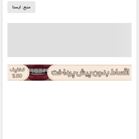
منبع:
ايسنا