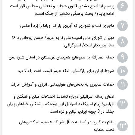
۶
پرسیم آیا ابلاغ نشدن قانون حجاب و تعطیلی مجلس قرار است
ادامه یابد؟/ بحث برهنگی بخشی از جنگ است؛
۷
ماجرای کت و شلواری که آبروی باراک اوباما را بُرد | عکس
دبیران شورای عالی امنیت ملی تا به امروز/ حسن روحانی با ۱۶
۸
سال رکورددار است/ اینفوگرافی
۹
حمله انصارالله به نیروهای هم‌پیمان عربستان در استان شبوه یمن
۱۰
شروط ایران برای بازگشایی تنگه هرمز قیمت نفت را بالا برد
۱۱
حملات سایبری به بخش‌های هواپیمایی، انرژی و آموزش امارات
ادعای رسانه اسرائیلی درباره تشدید اختلافات میان واشنگتن و
۱۲
تل‌آویو/ پیام آمریکا به اسرائیل این بوده که واشنگتن خواهان پایان
جنگ در 3 جبهه ایران، لبنان و غزه است
مقام پنتاگون: در آسیا به دنبال شریک هستیم نه کشورهای
۱۳
تحت‌الحمایه