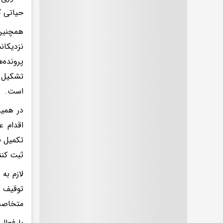
حیاتی کش
همچنین 
نزدیکان
پرونده‌
تشکیل ش
است.
در همین
اقدام ع
ثبت کنن
لازم به
توقیف س
متخاصم
با فعال