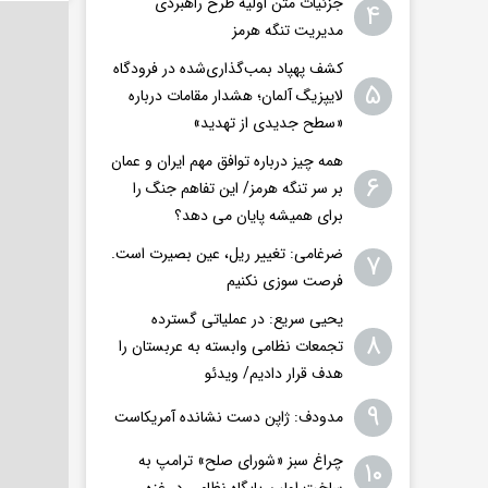
جزئیات متن اولیۀ طرح راهبردی
۴
مدیریت تنگه هرمز
کشف پهپاد بمب‌گذاری‌شده در فرودگاه
۵
لایپزیگ آلمان؛ هشدار مقامات درباره
«سطح جدیدی از تهدید»
همه چیز درباره توافق مهم ایران و عمان
۶
بر سر تنگه هرمز/ این تفاهم جنگ را
برای همیشه پایان می دهد؟
ضرغامی: تغییر ریل، عین بصیرت است.
۷
فرصت سوزی نکنیم
یحیی سریع: در عملیاتی گسترده
۸
تجمعات نظامی وابسته به عربستان را
هدف قرار دادیم/ ویدئو
۹
مدودف: ژاپن دست نشانده آمریکاست
چراغ سبز «شورای صلح» ترامپ به
۱۰
ساخت اولین پایگاه نظامی در غزه