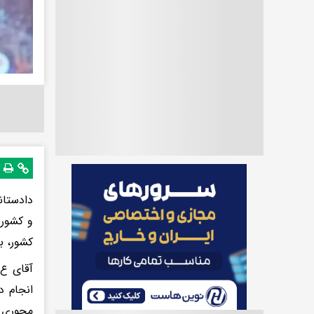
دادستان
و کشوره
کشور، ب
آقای ع.
انجام د
محوری 