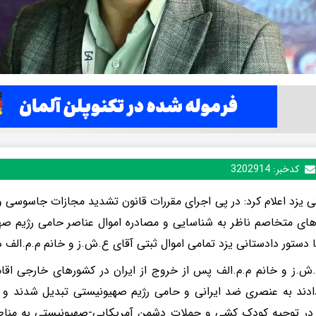
کدخبر:
3202914
ی یزد اعلام کرد: در پی اجرای مقررات قانون تشدید مجازات جاسوسی 
ای متخاصم ناظر به شناسایی و مصادره اموال عناصر حامی رژیم صه
ا دستور دادستانی یزد تمامی اموال ثبتی آقای ع.ش.ز و خانم م.م.الف 
ش.ز و خانم م.م.الف پس از خروج از ایران در کشورهای خارجی اقام
ادند به عنصری ضد ایرانی و حامی رژیم صهیونیستی تبدیل شدند 
در توجیه کودک کشی و حملات دشمن آمریکایی-صهیونیستی به منا