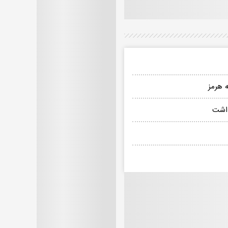
 هرمز
داشت