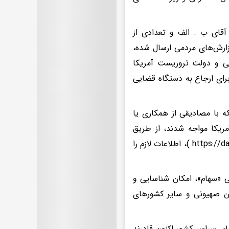
آقای ب . الف و تعدادی از
زارش‌های مردمی ارسال شده،
تی و دولت تروریست آمریکا
ای ارجاع به دستگاه قضایی
ه با مصادیقی از همکاری یا
مریکا مواجه شدند، از طریق
تکمیل فرم گزارش در سامانه دادستانی کل کشور(به آدرس https://dadsetani.ir/jasoosi )، اطلاعات لازم را
لی «سهام»، امکان شناسایی و
من صهیونی و سایر کشورهای
ای سراسر کشور اکنون قادرند