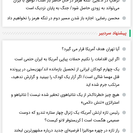
ترامپ در ادعایی: تنگه هرمز در حال حاضر باز است/ توافق با ایران
می‌تواند به‌ زودی حاصل شود/ جنگ به پایان نزدیک است
محسن رضایی: اجازه باز شدن مسیر دوم در تنگه هرمز را نخواهیم داد
پیشنهاد سردبیر
آیا تهران هدف آمریکا قرار می گیرد؟
اگر این اقدامات را نکنیم حملات پیاپی آمریکا به ایران حتمی است
یک چهارم کودکان ایرانی از تحصیل بازمانده اند/بهزیستی در پرونده
قتل مهسا شاکی است/ اگر آزار یک کودک را ببینید و گزارش ندهید،
مرتکب جرم شده اید
هیچ چیز خطرناک‌تر از یک نتانیاهوی تحقیر شده نیست | نتانیاهو و
استراتژی «تنش دائمی»
رئیس تازه ارتش آمریکا؛ یک ژنرال چهار ستاره تندرو که دوست
صمیمی هگست است | کریستوفر لانو کیست؟
راز تازه در چهره مونالیزا | فرضیه‌ای جدید درباره مشهورترین لبخند