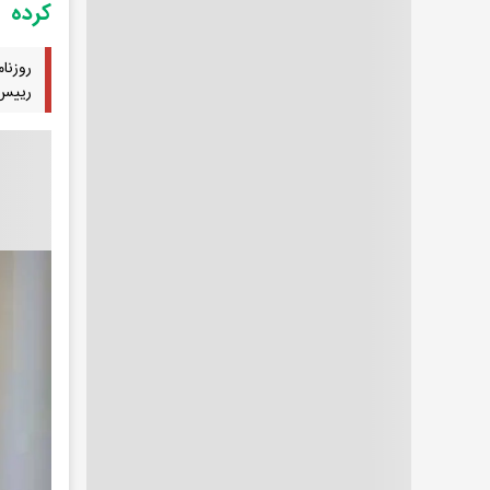
کرده
روزنا
رییس ج