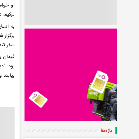
او خواس
ترکیه، 
به ادعا
برگزار ش
سفر کند
بود: "د
بیایند 
تازه‌ها