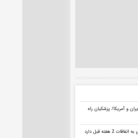
ن و آمریکا/ پزشکیان راه
گزارش «اسرائیل‌هیوم» در مورد «تضمین مکتوب پزشکیان به ترامپ»، اشاره ای به اتفاقات 2 هفته قبل دارد