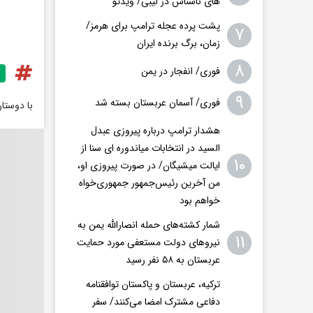
های ناشناس در لیبی/ ویدئو
پشت پرده عجله ترامپ برای هرمز/
۷
زمان، برگ برنده ایران
۸
فوری/ انفجار در یمن
۹
فوری/ آسمان عربستان بسته شد
با دوستا
هشدار ترامپ درباره پیروزی عبدل
السید در انتخابات میاندوره ای سنا از
۱۰
ایالت میشیگان/ در صورت پیروزی او،
من آخرین رئیس‌جمهور جمهوری‌‍‌خواه
خواهم بود
شمار کشته‌های حمله انصارالله یمن به
۱۱
نیروهای دولت مستعفی مورد حمایت
عربستان به ۵۸ نفر رسید
ترکیه، عربستان و پاکستان توافقنامه
دفاعی مشترک امضا می‌کنند/ سفر