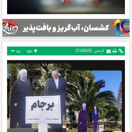
ت
کدخبر:
3168505
ت