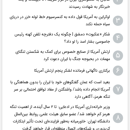
خبرنگار به شهادت رسیدند
اوکراین به آمریکا قول داده به کنسرسیوم خط لوله خزر در دریای
۳
سیاه حمله نکند
شکار «عنکبوت» دمشق | چگونه یک دفترچه تلفن کهنه رئیس
۴
جاسوسی بشار اسد را لو داد؟
ارتش آمریکا از صنایع خصوص برای کمک به شکستن تنگنای
۵
مهمات در بحبوجه جنگ با ایران دعوت کرد
۶
برکناری ناگهانی فرمانده لشکر پنجم ارتش آمریکا
بعید است که عمان گفتگوهای خود با ایران را بدون هماهنگی با
۷
آمریکا انجام داده باشد/ واشنگتن‌ از مفاد توافق احتمالی بر سر
تنگه هرمز، آگاهی دارد
وزیر خرانه‌داری آمریکا در ادعایی: تا ۲ سال آینده، از اهمیت تنگه
هرمز کم خواهد شد/ عضو سابق هیئت علمی روابط بین‌الملل
۸
دانشگاه تهران: خاورمیانه به‌طور فزاینده‌ای تحت تأثیر ابتکارات
کریدوری و شبکه‌های اتصال منطقه‌ای قرار خواهد گرفت