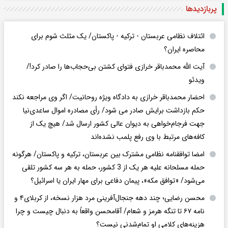
پربازدید‌ها
ائتلاف نظامی عربستان - ترکیه - پاکستان/ یک مثلث شوم برای
محاصره ایران؟
آیت الله محمدباقر خرازی فتوای کشتن بی‌حجاب‌ها را صادر کرد!/
ویدئو
احضار محمدباقر خرازی به دادگاه ویژه روحانیت/ اگر وی مراجعه نکند
حکم بازداشت برایش صادر می شود/ رأی مصادره اموال ساعدی‌نیا
جهت فرجام‌خواهی به دیوان عالی کشور ارسال شد/ هیچ یک از
کافه‌های مرتبط با وی رفع پلمب نشده‌اند
امضا توافقنامه نظامی مشترک بین عربستان، ترکیه و پاکستان/ هرگونه
حمله مسلحانه علیه هر یک از 3 کشور، حمله به هر سه کشور تلقی
می‌شود/ «توافق مکه»، پیمان دفاعی برای مهار ایران یا اسرائیل؟
محسن رضایی؛ چند دهه جنجال‌آفرینی مرد هزار نسخه، از کربلای۴ و
نامه ۶۷ تا تنگه هرمز و شعام/ آقا‌محسن واقعاً به دنبال چیست و چرا
هزینه‌های کلامی او تمام‌شدنی نیست؟