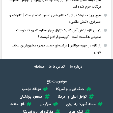
مرتکب جرم شده اید
هیچ چیز خطرناک‌تر از یک نتانیاهوی تحقیر شده نیست | نتانیاهو و
استراتژی «تنش دائمی»
رئیس تازه ارتش آمریکا؛ یک ژنرال چهار ستاره تندرو که دوست
صمیمی هگست است | کریستوفر لانو کیست؟
راز تازه در چهره مونالیزا | فرضیه‌ای جدید درباره مشهورترین لبخند
جهان
درباره ما
تماس با ما
مسابقه
موضوعات داغ
جنگ ایران و آمریکا
دونالد ترامپ
توافق ایران و آمریکا
مسعود پزشکیان
حمله آمریکا به ایران
سرگرمی
فال حافظ
تنگه هرمز
مذاکره ایران و آمریکا