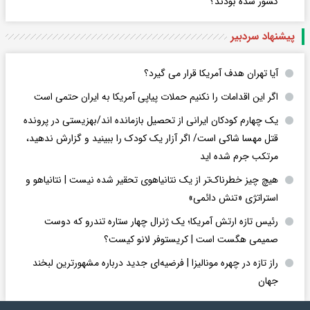
کشور شده بودند؟
پیشنهاد سردبیر
آیا تهران هدف آمریکا قرار می گیرد؟
اگر این اقدامات را نکنیم حملات پیاپی آمریکا به ایران حتمی است
یک چهارم کودکان ایرانی از تحصیل بازمانده اند/بهزیستی در پرونده
قتل مهسا شاکی است/ اگر آزار یک کودک را ببینید و گزارش ندهید،
مرتکب جرم شده اید
هیچ چیز خطرناک‌تر از یک نتانیاهوی تحقیر شده نیست | نتانیاهو و
استراتژی «تنش دائمی»
رئیس تازه ارتش آمریکا؛ یک ژنرال چهار ستاره تندرو که دوست
صمیمی هگست است | کریستوفر لانو کیست؟
راز تازه در چهره مونالیزا | فرضیه‌ای جدید درباره مشهورترین لبخند
جهان