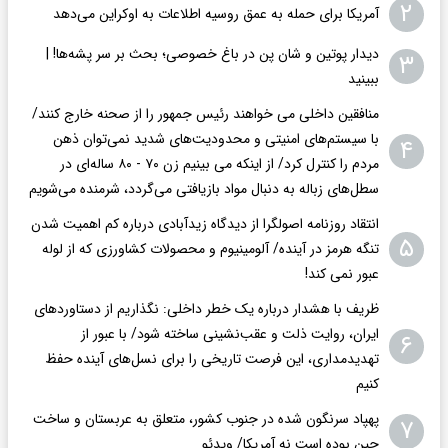
۲
آمریکا برای حمله به عمق روسیه اطلاعات به اوکراین می‌دهد
دیدار پوتین و شان پن در باغ خصوصی؛ بحث بر سر پشه‌ها! |
۳
ببینید
منافقین داخلی می خواهند رئیس جمهور را از صحنه خارج کنند/
با سیستم‌های امنیتی و محدودیت‌های شدید نمی‌توان ذهن
۴
مردم را کنترل کرد/ از اینکه می بینیم زن ۷۰ - ۸۰ ساله‌ای در
سطل‌های زباله به دنبال مواد بازیافتی می‌گردد، شرمنده می‌شویم
انتقاد روزنامه اصولگرا از دیدگاه زیدآبادی درباره کم اهمیت شدن
۵
تنگه هرمز در آینده/ آلومینیوم و محصولات کشاورزی که از لوله
عبور نمی کند!
ظریف با هشدار درباره یک خطر داخلی: نگذاریم از دستاوردهای
ایران، روایت ذلت و عقب‌نشینی ساخته شود/ با عبور از
۶
تهدیدمداری، این فرصت تاریخی را برای نسل‌های آینده حفظ
کنیم
پهپاد سرنگون شده در جنوب کشور، متعلق به عربستان و ساخت
۷
چین بوده است نه آمریکا/ ویدئو