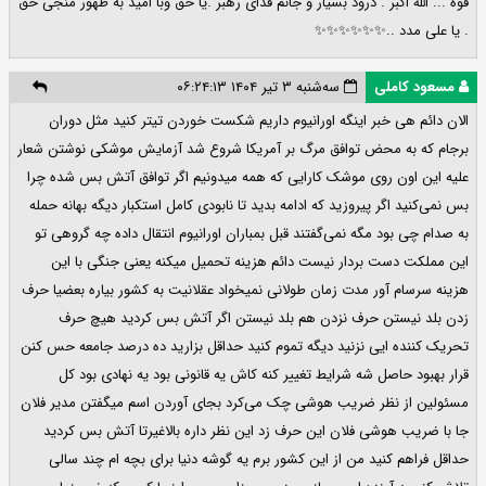
قوه ... الله اکبر . درود بسیار و جانم فدای رهبر .یا حق وبا امید به ظهور منجی حق
. یا علی مدد ..✨️✨️✨️✨️✨️✨️
مسعود کاملی
سه‌شنبه ۳ تیر ۱۴۰۴ ۰۶:۲۴:۱۳
الان دائم هی خبر اینگه اورانیوم داریم شکست خوردن تیتر کنید مثل دوران
برجام که به محض توافق مرگ بر آمریکا شروع شد آزمایش موشکی نوشتن شعار
علیه این اون روی موشک کارایی که همه میدونیم اگر توافق آتش بس شده چرا
بس نمی‌کنید اگر پیروزید که ادامه بدید تا نابودی کامل استکبار دیگه بهانه حمله
به صدام چی بود مگه نمی‌گفتند قبل بمباران اورانیوم انتقال داده چه گروهی تو
این مملکت دست بردار نیست دائم هزینه تحمیل میکنه یعنی جنگی با این
هزینه سرسام آور مدت زمان طولانی نمیخواد عقلانیت به کشور بیاره بعضیا حرف
زدن بلد نیستن حرف نزدن هم بلد نیستن اگر آتش بس کردید هیچ حرف
تحریک کننده ایی نزنید دیگه تموم کنید حداقل بزارید ده درصد جامعه حس کنن
قرار بهبود حاصل شه شرایط تغییر کنه کاش یه قانونی بود یه نهادی بود کل
مسئولین از نظر ضریب هوشی چک می‌کرد بجای آوردن اسم میگفتن مدیر فلان
جا با ضریب هوشی فلان این حرف زد این نظر داره بالاغیرتا آتش بس کردید
حداقل فراهم کنید من از این کشور برم یه گوشه دنیا برای بچه ام چند سالی