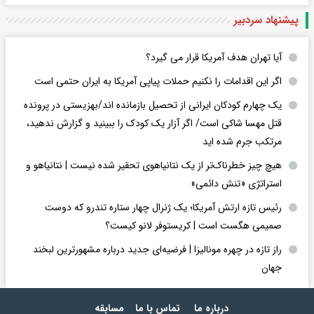
پیشنهاد سردبیر
آیا تهران هدف آمریکا قرار می گیرد؟
اگر این اقدامات را نکنیم حملات پیاپی آمریکا به ایران حتمی است
یک چهارم کودکان ایرانی از تحصیل بازمانده اند/بهزیستی در پرونده
قتل مهسا شاکی است/ اگر آزار یک کودک را ببینید و گزارش ندهید،
مرتکب جرم شده اید
هیچ چیز خطرناک‌تر از یک نتانیاهوی تحقیر شده نیست | نتانیاهو و
استراتژی «تنش دائمی»
رئیس تازه ارتش آمریکا؛ یک ژنرال چهار ستاره تندرو که دوست
صمیمی هگست است | کریستوفر لانو کیست؟
راز تازه در چهره مونالیزا | فرضیه‌ای جدید درباره مشهورترین لبخند
جهان
درباره ما
تماس با ما
مسابقه