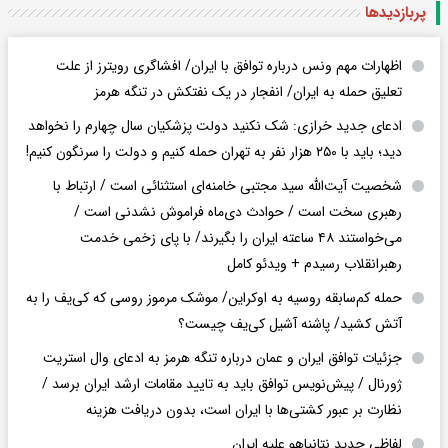
پربازدید‌ها
اظهارات مهم ونس درباره توافق با ایران/ افشاگری رویترز از علت
تعلیق حمله به ایران/ انفجار در یک نفتکش در تنگه هرمز
ادعای جدید خرازی: شک نکنید دولت پزشکیان سال چهارم را نخواهد
دید؛ باید با ۲۵۰ هزار نفر به تهران حمله کنیم و دولت را سرنگون کنیم!
شخصیت آیت‌الله سید مجتبی خامنه‌ای استثنائی است / ارتباط با
رهبری سخت است / حوادث دی‌ماه فراموش نشدنی است /
می‌خواستند ۴۸ ساعته ایران را بگیرند/ با پای زخمی خدمت
رهبرانقلاب رسیدم + ویدئو کامل
حمله کم‌سابقه روسیه به اوکراین/ موشک مرموز روسی که کی‌یف را به
آتش کشید/ پاشنه آشیل کی‌یف چیست؟
جزئیات توافق ایران و عمان درباره تنگه هرمز به ادعای وال استریت
ژورنال / پیش‌نویس توافق باید به تایید مقامات ارشد ایران برسد /
نظارت بر عبور کشتی‌ها با ایران است، بدون دریافت هزینه
لفاظی جدید نتانیاهو علیه ایران