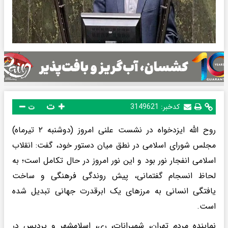
ت
کدخبر:
3149621
ت
روح الله ایزدخواه در نشست علنی امروز (دوشنبه ۲ تیرماه)
مجلس شورای اسلامی در نطق میان دستور خود، گفت: انقلاب
اسلامی انفجار نور بود و این نور امروز در حال تکامل است؛ به
لحاظ انسجام گفتمانی، پیش روندگی فرهنگی و ساخت
یافتگی انسانی به مرزهای یک ابرقدرت جهانی تبدیل شده
است.
نماینده مردم تهران، شمیرانات، ری، اسلامشهر و پردیس در