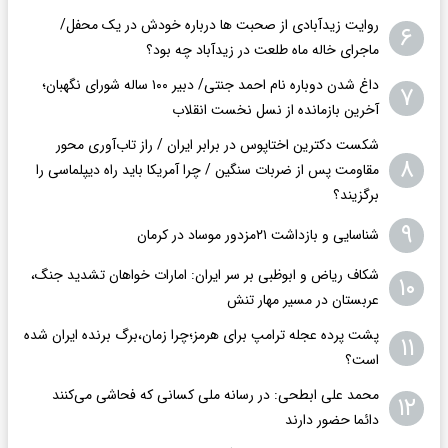
روایت زیدآبادی از صحبت ها درباره خودش در یک محفل/
۶
ماجرای خاله ماه طلعت در زیدآباد چه بود؟
داغ شدن دوباره نام احمد جنتی/ دبیر ۱۰۰ ساله شورای نگهبان؛
۷
آخرین بازمانده از نسل نخست انقلاب
شکست دکترین اختاپوس در برابر ایران / راز تاب‌آوری محور
۸
مقاومت پس از ضربات سنگین / چرا آمریکا باید راه دیپلماسی را
برگزیند؟
۹
شناسایی و بازداشت ۲۱مزدور موساد در کرمان
شکاف ریاض و ابوظبی بر سر ایران: امارات خواهان تشدید جنگ،
۱۰
عربستان در مسیر مهار تنش
پشت پرده عجله ترامپ برای هرمز؛چرا زمان،برگ برنده ایران شده
۱۱
است؟
محمد علی ابطحی: در رسانه ملی کسانی که فحاشی می‌کنند
۱۲
دائما حضور دارند