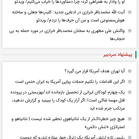
او را وادار به همراهی کرد؛ چرا دستاوردها را خراب می‌کنیم/ ویدئو
آیت الله محمدباقر خرازی در ادعایی جدید: کلیپ‌ها جعلی و ساخته
هوش‌مصنوعی است و من آن حرف‌ها را نزدم/ ویدئو
واکنش علی مطهری به سخنان محمدباقر خرازی در مورد حمله به بی
حجاب‌ها
پیشنهاد سردبیر
آیا تهران هدف آمریکا قرار می گیرد؟
اگر این اقدامات را نکنیم حملات پیاپی آمریکا به ایران حتمی است
یک چهارم کودکان ایرانی از تحصیل بازمانده اند/بهزیستی در پرونده
قتل مهسا شاکی است/ اگر آزار یک کودک را ببینید و گزارش ندهید،
مرتکب جرم شده اید
هیچ چیز خطرناک‌تر از یک نتانیاهوی تحقیر شده نیست | نتانیاهو و
استراتژی «تنش دائمی»
رئیس تازه ارتش آمریکا؛ یک ژنرال چهار ستاره تندرو که دوست