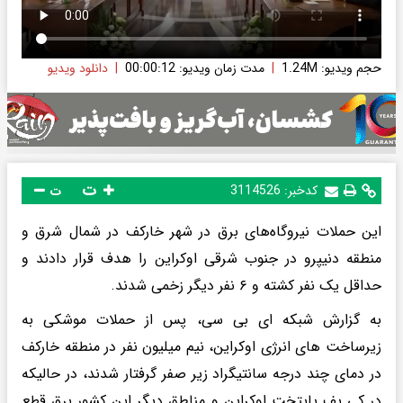
حجم ویدیو: 1.24M
|
مدت زمان ویدیو: 00:00:12
|
دانلود ویدیو
ت
کدخبر:
3114526
ت
این حملات نیروگاه‌های برق در شهر خارکف در شمال شرق و
منطقه دنیپرو در جنوب شرقی اوکراین را هدف قرار دادند و
حداقل یک نفر کشته و ۶ نفر دیگر زخمی شدند.
به گزارش شبکه ای بی سی، پس از حملات موشکی به
زیرساخت های انرژی اوکراین، نیم میلیون نفر در منطقه خارکف
در دمای چند درجه سانتیگراد زیر صفر گرفتار شدند، در حالیکه
در کی یف پایتخت اوکراین و مناطق دیگر این کشور برق قطع