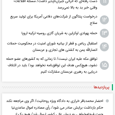
۱۱
دست رفته‌ای که اثراتی جبران‌ناپذیر داشت/ مسئله اطلاعات؛
وقتی خبر بد به بالا نمی‌رسد
درخواست پنتاگون از شرکت‌های دفاعی آمریکا برای تولید سریع
۱۲
سلاح
۱۳
حمله پهپادی اوکراین به شریان گازی روسیه-ترکیه-اروپا
استقبال ریاض و قطر از بیانیه شورای امنیت در محکومیت حملات
۱۴
انصارالله یمن به کشتی های تجاری و عربستان
توافق مکه علیه ایران نیست/ تا زمانی که به کشورهای عضو حمله
۱۵
نشود، هیچ‌کس هدف این توافق‌نامه نخواهد بود/ باید در ائتلاف
دریایی به رهبری عربستان مشارکت کنیم
پربازدید‌ها
احضار محمدباقر خرازی به دادگاه ویژه روحانیت/ اگر وی مراجعه نکند
حکم بازداشت برایش صادر می شود/ رأی مصادره اموال ساعدی‌نیا
جهت فرجام‌خواهی به دیوان عالی کشور ارسال شد/ هیچ یک از