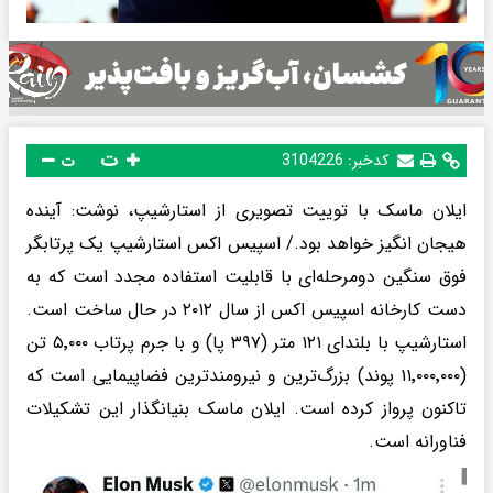
ت
کدخبر:
3104226
ت
ایلان ماسک با توییت تصویری از استارشیپ، نوشت: آینده
هیجان انگیز خواهد بود./ اسپیس‌ اکس استارشیپ یک پرتابگر
فوق سنگین دومرحله‌ای با قابلیت استفاده مجدد است که به
دست کارخانه اسپیس اکس از سال ۲۰۱۲ در حال ساخت است.
استارشیپ با بلندای ۱۲۱ متر (۳۹۷ پا) و با جرم پرتاب ۵٬۰۰۰ تن
(۱۱٬۰۰۰٬۰۰۰ پوند) بزرگ‌ترین و نیرومندترین فضاپیمایی است که
تاکنون پرواز کرده است. ایلان ماسک بنیانگذار این تشکیلات
فناورانه است.