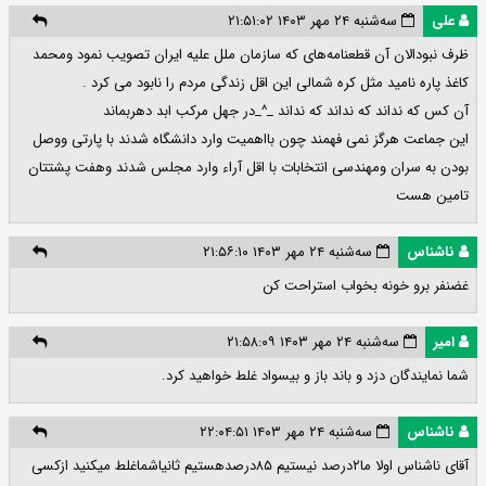
علی
سه‌شنبه ۲۴ مهر ۱۴۰۳ ۲۱:۵۱:۰۲
ظرف نبودالان آن قطعنامه‌های که سازمان ملل علیه ایران تصویب نمود ومحمد
کاغذ پاره نامید مثل کره شمالی این اقل زندگی مردم را نابود می کرد .
آن کس که نداند که نداند که نداند _^_در جهل مرکب ابد دهربماند
این جماعت هرگز نمی فهمند چون بااهمیت وارد دانشگاه شدند با پارتی ووصل
بودن به سران ومهندسی انتخابات با اقل آراء وارد مجلس شدند وهفت پشتتان
تامین هست
ناشناس
سه‌شنبه ۲۴ مهر ۱۴۰۳ ۲۱:۵۶:۱۰
غضنفر برو خونه بخواب استراحت کن
امیر
سه‌شنبه ۲۴ مهر ۱۴۰۳ ۲۱:۵۸:۰۹
شما نمایندگان دزد و باند باز و بیسواد غلط خواهید کرد.
ناشناس
سه‌شنبه ۲۴ مهر ۱۴۰۳ ۲۲:۰۴:۵۱
آقای ناشناس اولا ما۲درصد نیستیم ۸۵درصدهستیم ثانیاشماغلط میکنید ازکسی