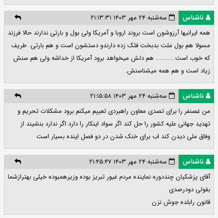
ناشناس
سه‌شنبه ۲۴ مهر ۱۴۰۳ ۲۱:۱۳:۳۱
همه ایرانیها آرزوشون است بروند اروبا و آمریکا ولی بول و بارتی ندارند حالا فرزند
مسولا هم بول ملت بدبخت فلک زده دارندو دستشون است و هم بارتی. طریف
که خوب است.......... هم دلش میخواهد برود آمریکا از خداشه ولی هم سنش
زیاد است و هم همه میشناسنش.
ناشناس
سه‌شنبه ۲۴ مهر ۱۴۰۳ ۲۱:۱۵:۵۸
من غصنفر را برای تصدی معاون راهبردی تعییم میکنم برود مشکلات تحریم و
تهدید جهانی علیه کشور را حل کند اگر سواد اینکار را دارد اگر ندارد بنشیند از
وفاق ملی دیدن کند اب برای خنک شدن در دو فصل اینده بسیار است
ناشناس
سه‌شنبه ۲۴ مهر ۱۴۰۳ ۲۱:۴۵:۴۷
آقای پزشکیان چنددوره نماینده مردم غیور تبریز بوده وزیرهمبوده خیلی بهترازشما
بقولی دودرصدی
قانون رابلده جوش نزن