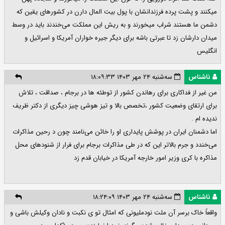
میکنند و پشت پرده فرزندانشان با پول بیت المال دارن در کشورهای یقین که
دشمن ما هستند شراب میخورند و به ریش این مملکت می‌خندند باید در وسط
میدان دارشان زد تا عبرتی باشه برای دیگر جیره خواران آمریکا و اسرائیل و
انگلیس
ناشناس
سه‌شنبه ۲۴ مهر ۱۴۰۳ ۱۸:۰۹:۳۳
من غیر از فداکاری برای رهاندن کشور از توطئه ها در برجام ، صداقت ، تلاش
برای ارتقای وضعیت کشور ،تخصص بالا و تیز هوشی چیز دیگری از دکتر ظریف
ندیده ام .
اما دشمنان ایران در پوشش پایداری او را خائن می‌نامند چون د رحین مذاکرات
می‌خندد و جرم بالاتر این که در طی مذاکرات برجام برای فرار از شنودهای محل
مذاکره با کری وزیر امور خارجه آمریکا در خیابان قدم زد
ناشناس
سه‌شنبه ۲۴ مهر ۱۴۰۳ ۱۸:۲۴:۰۹
واقعاً خاک برسر آن ملت نودملیونی که امثال تو ی نکبت و نادان وکیلش باشی و