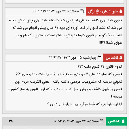
چای دبش باغ ازگل
سه‌شنبه ۲۴ مهر ۱۴۰۳ ۲۲:۴۳:۱۹
قانون باید برای کاظم صدیقی اجرا می شد که نشد باید برای چای دبش انجام
می شد که نشد قانون از کجا آورده ای باید ۴۰ سال پیش انجام می شد که
نشد اصلأ بگو بینم قانون کارما قدرتش بیشتر است یا قانون یک بام و دو
هوای شما؟؟؟!!!
ناشناس
چهارشنبه ۲۵ مهر ۱۴۰۳ ۲۱:۴۲:۱۷
كدوم قانون ؟؟ كدوم ملت ؟؟؟
قانوني كه نماينده هاي ٢ درصدي وضع كردن ؟! و يا ملت ١٠ درصدي ؟؟؟
قانوني درسته كه مشروعيت مردمي داشته باشه ، يعني اكثريت مردم اون
قانون رو قبول داشته و بهش عمل كنن ! و بدونن كه اون قانون به نفع كشور و
مردمه !
ايا اين قوانيني كه شما ميگي اين شرايط رو دارن ؟
ناشناس
سه‌شنبه ۲۴ مهر ۱۴۰۳ ۱۶:۵۴:۱۹