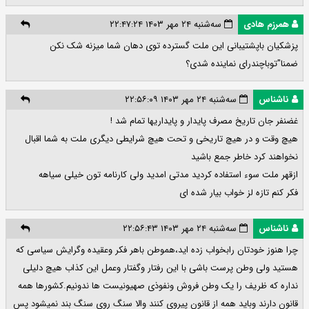
همرزم هادی
سه‌شنبه ۲۴ مهر ۱۴۰۳ ۲۲:۴۷:۲۴
پزشکیان باپشتیبانی این ملت گسترده توی دهان شما میزنه شک نکن
ضمنا"توباچندرای نماینده شدی؟
ناشناس
سه‌شنبه ۲۴ مهر ۱۴۰۳ ۲۲:۵۶:۰۹
غضنفر جان تاریخ مصرف پایدار و پایداریها تمام شد !
هیچ وقت و در هیچ تاریخی و تحت هیچ شرایطی دیگری ملت به شما اقبال
نخواهند کرد خاطر جمع باشید
ازقهر ملت سوء استفاده کردید مدتی امدید ولی کارنامه تون خیلی سیاهه
فکر کنم تازه لز خواب بیار شده ای
ناشناس
سه‌شنبه ۲۴ مهر ۱۴۰۳ ۲۲:۵۶:۴۳
چرا هنوز خودتان رابخواب زده اید،هموطن باهر فکر وعقیده وگرایش سیاسی که
هستید ولی وطن پرست باشی با این رفتار وگفتار وعمل این کذاب هیچ دلیلی
نداره که ظریف را یک وطن فروش ونفوذی صهیونیست ها ندونیم.کشورها همه
قانون دارند وباید همه از قانون پیروی کنند والا سنگ روی سنگ بند نمیشود پس