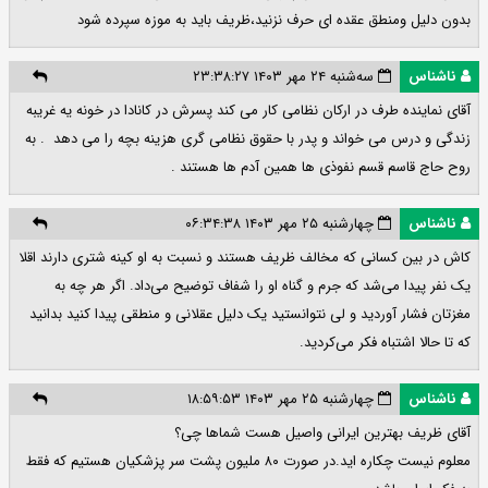
بدون دلیل ومنطق عقده ای حرف نزنید،ظریف باید به موزه سپرده شود
ناشناس
سه‌شنبه ۲۴ مهر ۱۴۰۳ ۲۳:۳۸:۲۷
آقای نماینده طرف در ارکان نظامی کار می کند پسرش در کانادا در خونه یه غریبه
زندگی و درس می خواند و پدر با حقوق نظامی گری هزینه بچه را می دهد ‌‌ . به
روح حاج قاسم قسم نفوذی ها همین آدم ها هستند .
ناشناس
چهارشنبه ۲۵ مهر ۱۴۰۳ ۰۶:۳۴:۳۸
کاش در بین کسانی که مخالف ظریف هستند و نسبت به او کینه شتری دارند اقلا
یک نفر پیدا می‌شد که جرم و گناه او را شفاف توضیح می‌داد. اگر هر چه به
مغزتان فشار آوردید و لی نتوانستید یک دلیل عقلانی و منطقی پیدا کنید بدانید
که تا حالا اشتباه فکر می‌کردید.
ناشناس
چهارشنبه ۲۵ مهر ۱۴۰۳ ۱۸:۵۹:۵۳
آقای ظریف بهترین ایرانی واصیل هست شماها چی؟
معلوم نیست چکاره اید.در صورت ۸۰ ملیون پشت سر پزشکیان هستیم که فقط