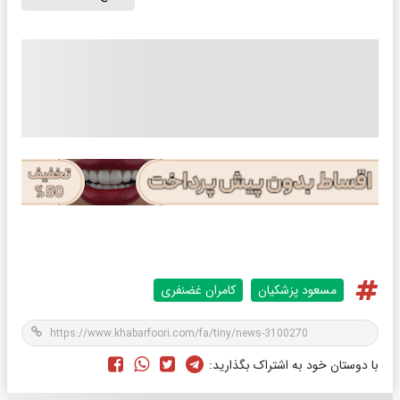
مسعود پزشکیان
کامران غضنفری
با دوستان خود به اشتراک بگذارید: