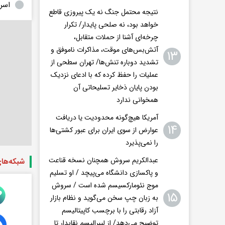
اسر
نتیجه محتمل جنگ نه یک پیروزی قاطع
خواهد بود، نه صلحی پایدار/ تکرار
چرخه‌ای آشنا از حملات متقابل،
آتش‌بس‌های موقت، مذاکرات ناموفق و
۱۳
تشدید دوباره تنش‌ها/ تهران سطحی از
عملیات را حفظ کرده که با ادعای نزدیک
بودن پایان ذخایر تسلیحاتی آن
همخوانی ندارد
آمریکا هیچ‌گونه محدودیت یا دریافت
۱۴
عوارض از سوی ایران برای عبور کشتی‌ها
را نمی‌پذیرد
عبدالکریم سروش همچنان نسخه قناعت
شبکه‌ها
و پاکسازی دانشگاه می‌پیچد / او تسلیم
موج نئومارکسیسم شده است / سروش
۱۵
به زبان چپ سخن می‌گوید و نظام بازار
آزاد رقابتی را با برچسب کاپیتالیسم
توضیح می‌دهد/ از لیبرالیسم نقابدار تا