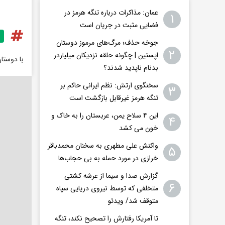
عمان: مذاکرات درباره تنگه هرمز در
۱
فضایی مثبت در جریان است
جوخه حذف؛ مرگ‌های مرموز دوستان
۲
اپستین | چگونه حلقه نزدیکان میلیاردر
با دوستا
بدنام ناپدید شدند؟
سخنگوی ارتش: نظم ایرانی حاکم بر
۳
تنگه هرمز غیرقابل بازگشت است
این ۴ سلاح یمن، عربستان را به خاک و
۴
خون می کشد
واکنش علی مطهری به سخنان محمدباقر
۵
خرازی در مورد حمله به بی حجاب‌ها
گزارش صدا و سیما از عرشه کشتی
۶
متخلفی که توسط نیروی دریایی سپاه
متوقف شد/ ویدئو
تا آمریکا رفتارش را تصحیح نکند، تنگه