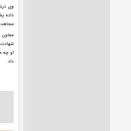
وی دربا
داده پ
مجاهدین
معاون ا
شهادت ش
او چه م
داد.