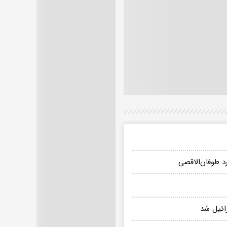
د طوفان‌الاقصی
ائیل شد