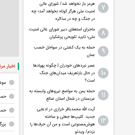
هرمز باز نخواهد شد/ شورای عالی
۷
امنیت ملی هرگز کوتاه نخواهد آمد؛ چه
در جنگ و چه در مذاکره
ماجرای استعفای دبیر شورای عالی امنیت
۸
ملی؛ تایید تلویحی پزشکیان
حمله به یک کشتی در سواحل خصب
۹
عمان
عصر نبردهای خودران | چگونه پهپادها
اخبار مر
۱۰
در حال بازتعریف میدان‌های جنگ
است؟
موشک‌های 
حمله یمن به مواضع نیروهای وابسته به
۱۱
حمل
عربستان در شمال استان ضالع
آیت الله محمدباقر خرازی در ادعایی
حمل
جدید: کلیپ‌ها جعلی و ساخته
۱۲
بزر
هوش‌مصنوعی است و من آن حرف‌ها را
نزدم/ ویدئو