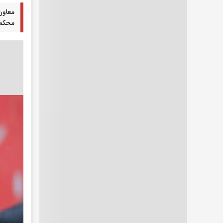
معاون
محکم 