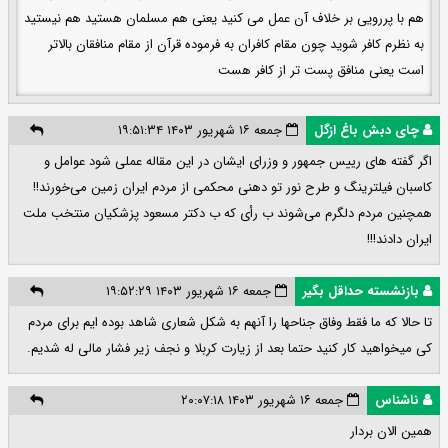
هم ‌با پررویی بر خلاف آن عمل می کنید یعنی هم ‌مسلمان هستید هم ‌نیستید
به نظرم کافر شوید چون مقام کافران به فرموده قرآن از مقام منافقان بالاتر
است یعنی منافق پست تر از کافر هست
چای دبش باغ ازگل
جمعه ۱۶ شهریور ۱۴۰۳ ۱۹:۵۱:۳۴
اگر گفته های رییس جمهور و وزرای ایشان در این مقاله عملی شود عوامل و
کاسبان فیلترینگ و طرح نور تو دهنی محکمی از مردم ایران زمین می‌خورند!!
همچنین مردم دلگرم می‌شوند ب رأی که ب دکتر مسعود پزشکیان منتخب ملت
ایران دادند!!!
بازنشسته حداقل بگیر
جمعه ۱۶ شهریور ۱۴۰۳ ۱۹:۵۲:۲۹
تا حالا که ما فقط وفاق جناحها را آنهم به شکل شعاری شاهد بوده ایم برای مردم
کی میخواهید کار کنید حتما بعد از زیارت کربلا و نجف زیر فشار مالی له شدیم.
ناشناس
جمعه ۱۶ شهریور ۱۴۰۳ ۲۰:۰۷:۱۸
همین الان بردار