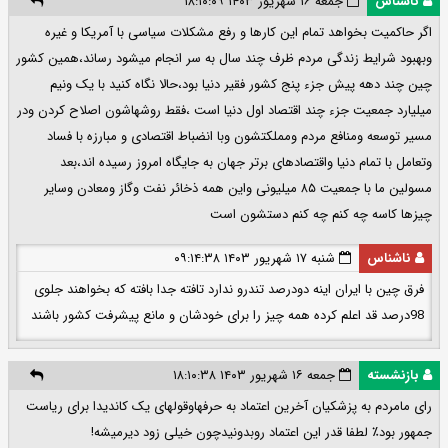
ناشناس
جمعه ۱۶ شهریور ۱۴۰۳ ۱۸:۱۰:۰۹
اگر حاکمیت بخواهد تمام این کارها و رفع مشکلات سیاسی با آمریکا و غیره
وبهبود شرایط زندگی مردم ظرف چند سال به سر انجام میشود رساند،همین کشور
چین چند دهه پیش جزء پنج کشور فقیر دنیا بود،حالا نگاه کنید با یک ونیم
میلیارد جمعیت جزء چند اقتصاد اول دنیا است ،فقط روشهاشون اصلاح کردن ودر
مسیر توسعه ومنافع مردم ومملکتشون وبا انضباط اقتصادی و مبارزه با فساد
وتعامل با تمام دنیا واقتصادهای برتر جهان به جایگاه امروز رسیده اند،بعد
مسولین ما با جمعیت ۸۵ میلیونی واین همه ذخائر نفت وگاز ومعادن وسایر
چیزها کاسه چه کنم چه کنم دستشون است
ناشناس
شنبه ۱۷ شهریور ۱۴۰۳ ۰۹:۱۴:۳۸
فرق چین با ایران اینه دو‌درصد تندرو ندارد تافته جدا بافته که بخواهند جلوی
98درصد قد اعلم کرده همه چیز را برای خودشان و مانع پیشرفت کشور باشند
بازنشسته
جمعه ۱۶ شهریور ۱۴۰۳ ۱۸:۱۰:۳۸
رای مامردم به پزشکیان آخرین اعتماد به حرفهاوقولهای یک کاندیدا برای ریاست
جمهور بود٪ لطفا قدر این اعتماد روبدونیدچون خیلی زود دیرمیشه!