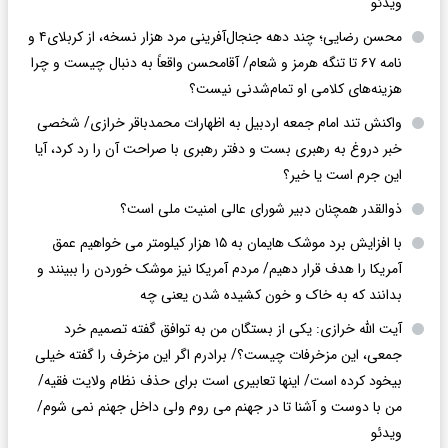
ویدئو
محسن رضایی؛ چند دهه جنجال‌آفرینی مرد هزار نسخه، از کربلای۴ و
نامه ۶۷ تا تنگه هرمز و شعام/ آقا‌محسن واقعاً به دنبال چیست و چرا
هزینه‌های کلامی او تمام‌شدنی نیست؟
واکنش تند امام جمعه اردبیل به اظهارات محمدباقر خرازی/ شخصی
خبر دروغ به رهبری بست و دفتر رهبری با صراحت آن را رد کرد، آیا
این جرم است یا خیر؟
ذوالقدر همچنان دبیر شورای ‌عالی امنیت ملی است؟
با افزایش برد موشک هایمان به ۱۵ هزار کیلومتر می خواهیم عمق
آمریکا را هدف قرار دهیم/ مردم آمریکا نیز موشک خوردن را ببینند و
بدانند که به خاک و خون کشیده شدن یعنی چه
آیت الله خرازی: یکی از بستگان من به توافق گفته تصمیم خرد
جمعی، این مزخرفات چیست؟/ برادرم اگر این مزخرف را گفته خیلی
بیخود کرده است/ اینها تعابیری است برای حذف نظام ولایت فقیه/
من با دوست و آشنا تا در جهنم می روم ولی داخل جهنم نمی شوم/
ویدئو