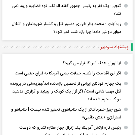
گنجی: یک نفر به رئیس جمهور گفته الدنگ، قوه قضاییه ورود نمی
کند؟
زیدآبادی: محمد باقر خرازی دستور قتل و کشتار شهروندان و اشغال
دوایر دولتی داده! چرا بازداشت نمی‌شود؟
پیشنهاد سردبیر
آیا تهران هدف آمریکا قرار می گیرد؟
اگر این اقدامات را نکنیم حملات پیاپی آمریکا به ایران حتمی است
یک چهارم کودکان ایرانی از تحصیل بازمانده اند/بهزیستی در پرونده
قتل مهسا شاکی است/ اگر آزار یک کودک را ببینید و گزارش ندهید،
مرتکب جرم شده اید
هیچ چیز خطرناک‌تر از یک نتانیاهوی تحقیر شده نیست | نتانیاهو و
استراتژی «تنش دائمی»
رئیس تازه ارتش آمریکا؛ یک ژنرال چهار ستاره تندرو که دوست