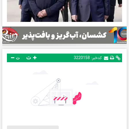
ت
کدخبر:
3220158
ت