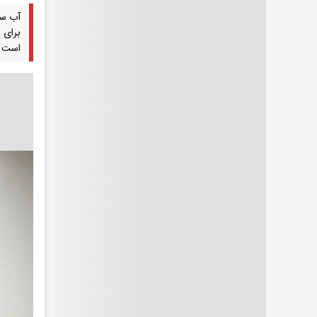
آب سا
برای 
است ک