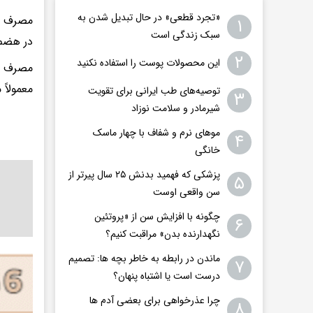
«تجرد قطعی» در حال تبدیل شدن به
مصرف س
۱
سبک زندگی است
در هضم 
۲
این محصولات پوست را استفاده نکنید
مصرف سر
معمولاً 
توصیه‌های طب ایرانی برای تقویت
۳
شیرمادر و سلامت نوزاد
موهای نرم و شفاف با چهار ماسک
۴
خانگی
پزشکی که فهمید بدنش ۲۵ سال پیرتر از
۵
سن واقعی اوست
چگونه با افزایش سن از «پروتئین
۶
نگهدارنده بدن» مراقبت کنیم؟
ماندن در رابطه به خاطر بچه ها: تصمیم
۷
درست است یا اشتباه پنهان؟
چرا عذرخواهی برای بعضی آدم ها
۸