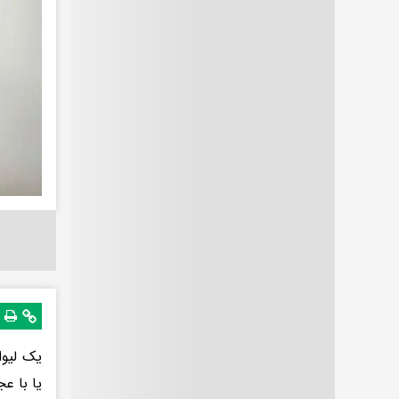
یک لیوا
یا با ع