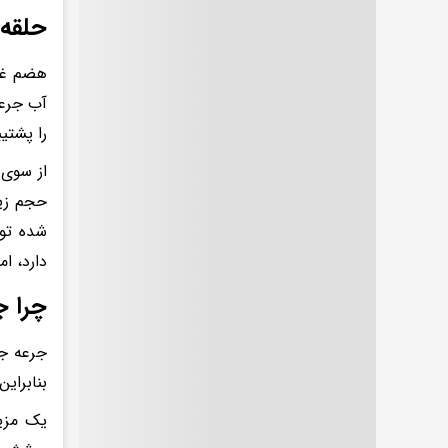
حلقه 
هضم غذا
آب جرعه
را پشتیب
از سوی 
حجم زیا
شده تو
دارد، ا
چرا ج
جرعه جر
بنابراین
یک مزیت