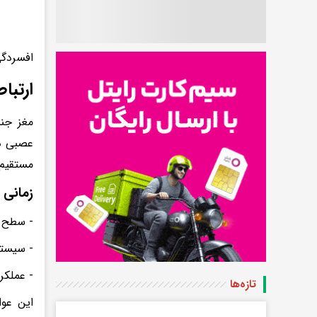
افسردگی
ارتبا
مغز جنی
عصبی در
مستقیم 
زمانی 
- سطح ه
- سیستم
- عملکر
تازه‌ها
این عوا