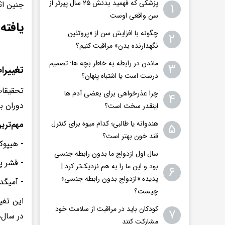
پزشکی که فهمید بدنش ۲۵ سال پیرتر از
جنین اثر
۱
سن واقعی اوست
یافته
چگونه با افزایش سن از «پروتئین
۲
نگهدارنده بدن» مراقبت کنیم؟
ماندن در رابطه به خاطر بچه ها: تصمیم
۳
تغییرا
درست است یا اشتباه پنهان؟
چرا عذرخواهی برای بعضی آدم ها
۴
دوران ب
اینقدر سخت است؟
هندوانه یا طالبی؛ کدام‌ میوه برای کنترل
مهم‌تری
۵
قند خون بهتر است؟
- هیپوک
سال اول ازدواج ما بدون رابطه جنسی
- قشر پ
بود و این ما را به هم نزدیک‌تر کرد |
۶
پدیده «ازدواج بدون رابطه جنسی»
- آمیگد
چیست؟
این تغی
کودکان باید در مراقبت از سلامت خود
۷
در سال‌
مشارکت کنند