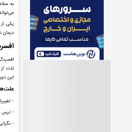
به سلام
می‌توان
یکی از 
درمان ن
افسرد
افسردگی
لذت از 
این دور
علت‌ها
- تغییر
- ترس ا
- نگران