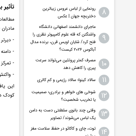
تأثیر 
رونمایی از لباس عروس زیباترین
۸
دختربچه جهان | عکس
مطالعات
ماجرای دانشمند اصفهانی دانشگاه
مادران 
واشنگتن که قله علوم کامپیوتر نظری را
۹
- دیرتر
فتح کرد/ شایان اویس‌ قرن، برنده مدال
آباکوس ۲۰۲۶ کیست؟
- دامنه
مصرف کمتر پروتئین می‌تواند سرعت
۱۰
- تمرکز
پیری را کاهش دهد
- واکنش
۱۱
سالاد کینوا؛ سالاد رژیمی و کم کالری
این یاف
شوخی های خواهر و برادری؛ صمیمیت
۱۲
کودک دا
یا تخریب شخصیت؟
وقتی چند بانوی سلطنتی دست به دامن
۱۳
یک لباس می‌شوند/ تصاویر
توت، چای و کاکائو در حفظ سلامت مغز
۱۴
موثرند