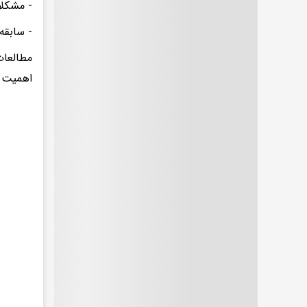
- مشکلا
- سابقه
اهمیت ت