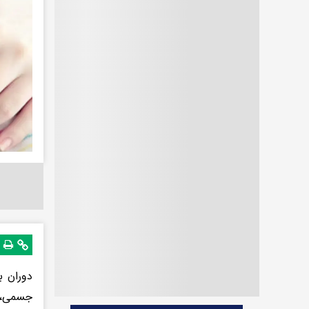
دوران ب
جسمی، ه