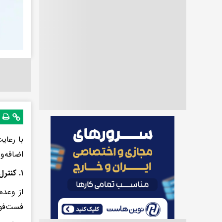
با رعای
اضافه‌و
۱. کنترل وعده‌های غذایی
از وعده
فست‌فود