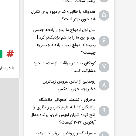
اینقدر سخت است؟
هندوانه یا طالبی؛ کدام‌ میوه برای کنترل
۵
قند خون بهتر است؟
سال اول ازدواج ما بدون رابطه جنسی
بود و این ما را به هم نزدیک‌تر کرد |
۶
پدیده «ازدواج بدون رابطه جنسی»
چیست؟
کودکان باید در مراقبت از سلامت خود
۷
با دوستا
مشارکت کنند
رونمایی از لباس عروس زیباترین
۸
دختربچه جهان | عکس
ماجرای دانشمند اصفهانی دانشگاه
واشنگتن که قله علوم کامپیوتر نظری را
۹
فتح کرد/ شایان اویس‌ قرن، برنده مدال
آباکوس ۲۰۲۶ کیست؟
مصرف کمتر پروتئین می‌تواند سرعت