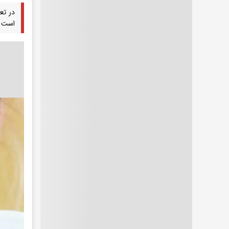
در تع
است د