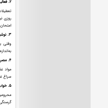
۲. فعالیت بدنی
تعطیلات
روزی نی
امتحان 
۳. نوشیدن آب
وقتی بد
به‌انداز
۴. مصرف فیبر کافی
مواد غذ
سراغ غذ
۵. خواب کافی
محرومیت
گرسنگی 