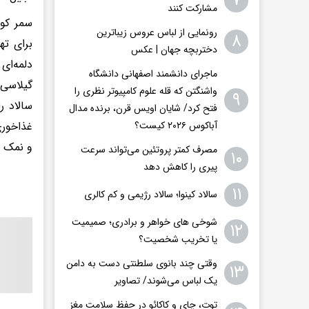
۷
مشارکت کنند
سمر کول
رونمایی از لباس عروس زیباترین
۸
دختربچه جهان | عکس
دلمه‌ای
ماجرای دانشمند اصفهانی دانشگاه
گیلاسی 
واشنگتن که قله علوم کامپیوتر نظری را
۹
سالاد ر
فتح کرد/ شایان اویس‌ قرن، برنده مدال
آباکوس ۲۰۲۶ کیست؟
غذاخوری
و نمک ن
مصرف کمتر پروتئین می‌تواند سرعت
۱۰
پیری را کاهش دهد
۱۱
سالاد کینوا؛ سالاد رژیمی و کم کالری
شوخی های خواهر و برادری؛ صمیمیت
۱۲
یا تخریب شخصیت؟
وقتی چند بانوی سلطنتی دست به دامن
۱۳
یک لباس می‌شوند/ تصاویر
توت، چای و کاکائو در حفظ سلامت مغز