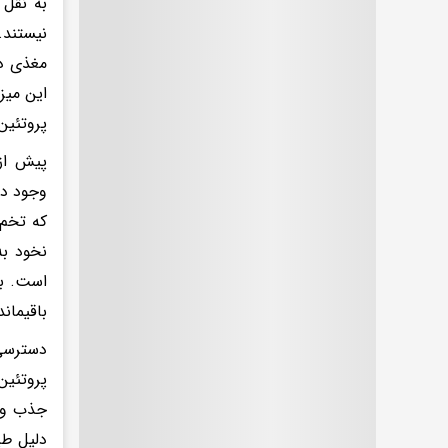
به نقل 
نیستند.
این میز
پروتئین آن بیشتر از ۶.۴ 
پیش از 
وجود دا
که تخم 
نخود به
باقیمان
دسترسی 
پروتئین
جذب و ذ
دلیل طی