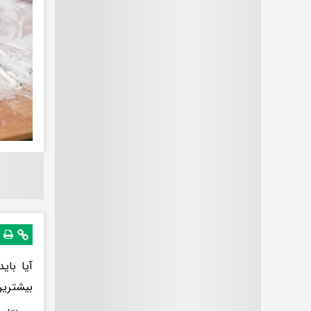
آیا بای
بیشترین