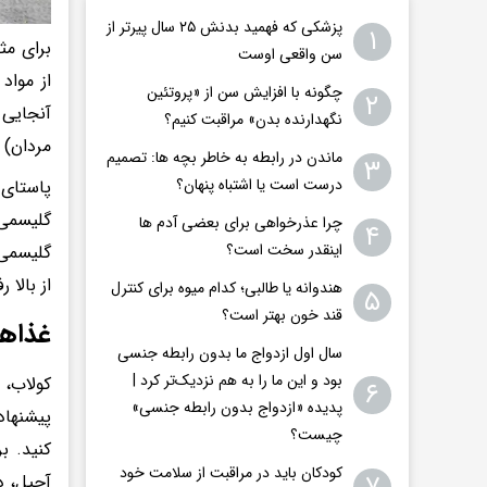
پزشکی که فهمید بدنش ۲۵ سال پیرتر از
۱
برای مث
سن واقعی اوست
از مواد
چگونه با افزایش سن از «پروتئین
۲
نگهدارنده بدن» مراقبت کنیم؟
مردان) 
ماندن در رابطه به خاطر بچه ها: تصمیم
۳
درست است یا اشتباه پنهان؟
پاستای
گلیسمی 
چرا عذرخواهی برای بعضی آدم ها
۴
اینقدر سخت است؟
گلیسمی 
از بالا
هندوانه یا طالبی؛ کدام‌ میوه برای کنترل
۵
قند خون بهتر است؟
غذا‌ه
سال اول ازدواج ما بدون رابطه جنسی
بود و این ما را به هم نزدیک‌تر کرد |
کولاب، 
۶
پدیده «ازدواج بدون رابطه جنسی»
پیشنهاد
چیست؟
کنید. ب
کودکان باید در مراقبت از سلامت خود
آجیل، د