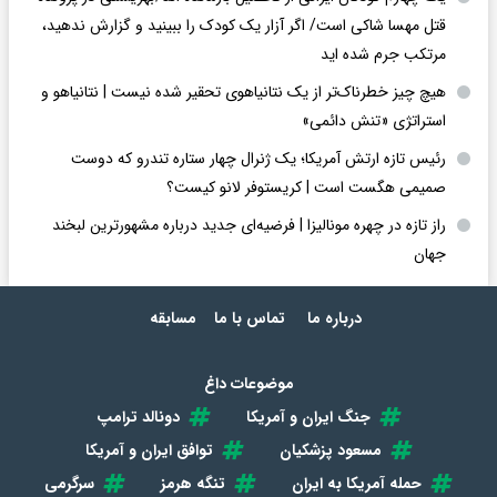
قتل مهسا شاکی است/ اگر آزار یک کودک را ببینید و گزارش ندهید،
مرتکب جرم شده اید
هیچ چیز خطرناک‌تر از یک نتانیاهوی تحقیر شده نیست | نتانیاهو و
استراتژی «تنش دائمی»
رئیس تازه ارتش آمریکا؛ یک ژنرال چهار ستاره تندرو که دوست
صمیمی هگست است | کریستوفر لانو کیست؟
راز تازه در چهره مونالیزا | فرضیه‌ای جدید درباره مشهورترین لبخند
جهان
درباره ما
تماس با ما
مسابقه
موضوعات داغ
جنگ ایران و آمریکا
دونالد ترامپ
مسعود پزشکیان
توافق ایران و آمریکا
حمله آمریکا به ایران
تنگه هرمز
سرگرمی