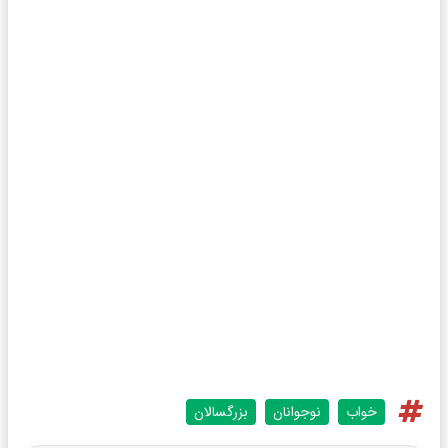
خواب
نوجوانان
بزرگسالان