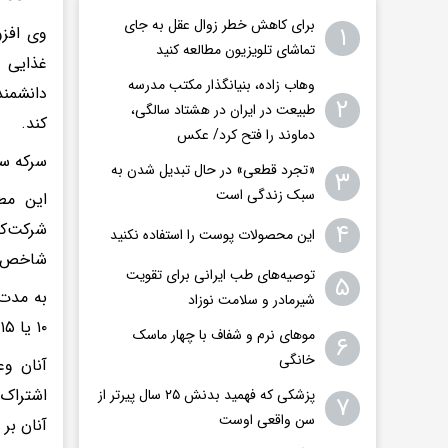
برای کاهش خطر زوال عقل به جای
۱
وی افزو
تماشای تلویزیون مطالعه کنید
غذایی د
وهاب زاده، بنیانگذار مکتب مدرسه
دانشمند
۲
طبیعت در ایران در هشتاد سالگی،
کند.
دماوند را فتح کرد/ عکس
سرکه سی
«تجرد قطعی» در حال تبدیل شدن به
۳
سبک زندگی است
۴
این محصولات پوست را استفاده نکنید
شاخص توده ب
توصیه‌های طب ایرانی برای تقویت
۵
شیرمادر و سلامت نوزاد
۱۰ یا ۱۵ میلی‌لیتر متغیر بود. به گروه چهارم نوشیدنی دارونما داده شد.
موهای نرم و شفاف با چهار ماسک
۶
خانگی
آنان وع
پزشکی که فهمید بدنش ۲۵ سال پیرتر از
۷
سن واقعی اوست
آنان بر اساس