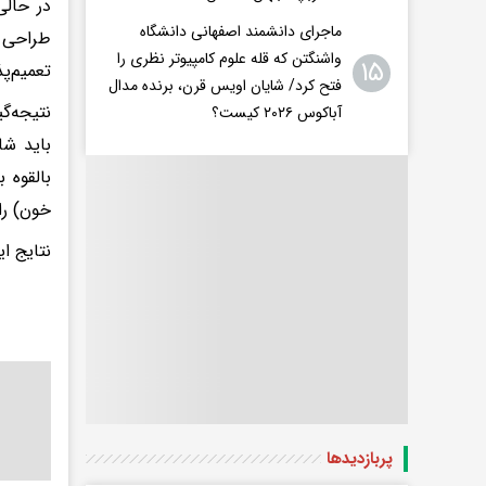
در حالی
ماجرای دانشمند اصفهانی دانشگاه
طراحی ش
واشنگتن که قله علوم کامپیوتر نظری را
۱۵
تعمیم‌پ
فتح کرد/ شایان اویس‌ قرن، برنده مدال
نتیجه‌گ
آباکوس ۲۰۲۶ کیست؟
باید شا
بالقوه 
خون) را
نتایج این تحقیق در ن
پربازدید‌ها