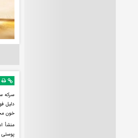
سرکه سی
دلیل فو
خون مح
منشأ اس
پوستی ا