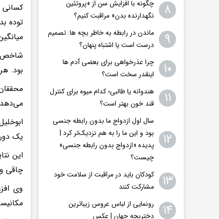
چگونه با افزایش سن از «پروتئین
۸
نگهدارنده بدن» مراقبت کنیم؟
ماندن در رابطه به خاطر بچه ها: تصمیم
۹
میانگین وزن از ۷۹ کیلوگرم به ۷۲ کیلوگرم رسید 
درست است یا اشتباه پنهان؟
چرا عذرخواهی برای بعضی آدم ها
۱۰
بود. هر
اینقدر سخت است؟
محققان 
هندوانه یا طالبی؛ کدام‌ میوه برای کنترل
۱۱
می‌دهد.
قند خون بهتر است؟
سال اول ازدواج ما بدون رابطه جنسی
ابوخلیل
بود و این ما را به هم نزدیک‌تر کرد |
۱۲
یک دوره ۱۲ هفته‌ای برای سنجش عوارض جانبی احتمالی درازمدت سرکه
پدیده «ازدواج بدون رابطه جنسی»
این نتا
چیست؟
چاقی و 
کودکان باید در مراقبت از سلامت خود
۱۳
مشارکت کنند
وی افزو
مکانیسم
رونمایی از لباس عروس زیباترین
۱۴
دختربچه جهان | عکس