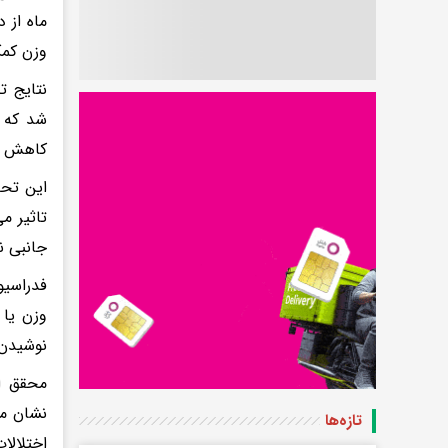
ماه از 
وزن کمک
نتایج 
کاهش م
این تحق
تاثیر م
جانبی ند
نوشیدن 
محقق ار
نشان می
تازه‌ها
اختلالا