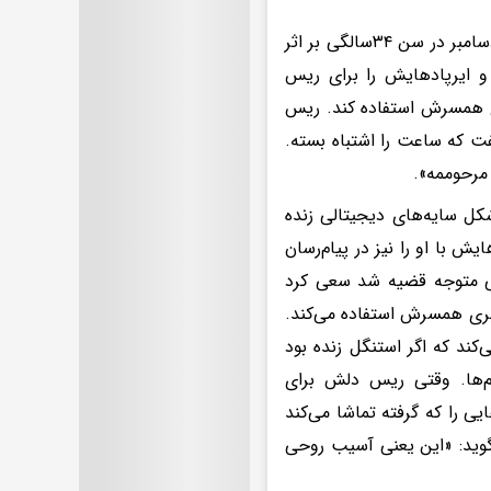
ریس به من گفت: «غم عجیب‌وغریبی داشتم». همسر او، رابرت استنگل، ماه دسامبر در سن ۳۴سالگی بر اثر
 ایرپادهایش را برای ریس
 همسرش استفاده کند. ریس
فت که ساعت را اشتباه بسته.
مرحوممه».
کل سایه‌های دیجیتالی زنده
یش با او را نیز در پیام‌رسان
تی متوجه قضیه شد سعی کرد
تماشا کند، از حساب کاربری همسرش استفاده می‌کند.
‌کند که اگر استنگل زنده بود
م‌ها. وقتی ریس دلش برای
ی را که گرفته تماشا می‌کند
‌گوید: «این یعنی آسیب روحی