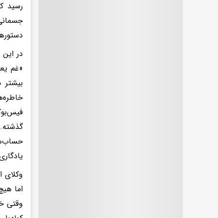
رسید که
جسمانی‌
دستورها
در این 
«غم یعن
بیشتر م
خاطره‌ه
فیس‌بوک
گذشته. 
حساب‌ها
یادگاری
وکلای ا
اما هیچ
وقتی خو