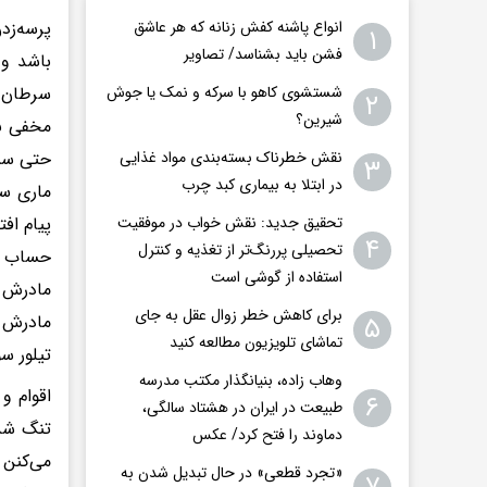
پرسه‌زد
انواع پاشنه کفش زنانه که هر عاشق
۱
فشن باید بشناسد/ تصاویر
باشد و 
سرطان ت
شستشوی کاهو با سرکه و نمک یا جوش
۲
شیرین؟
مخفی بم
حتی سنگ
نقش خطرناک بسته‌بندی مواد غذایی
۳
در ابتلا به بیماری کبد چرب
ماری سپ
پیام اف
تحقیق جدید: نقش خواب در موفقیت
۴
تحصیلی پررنگ‌تر از تغذیه و کنترل
حساب تو
استفاده از گوشی است
مادرش ه
برای کاهش خطر زوال عقل به جای
مادرش ه
۵
تماشای تلویزیون مطالعه کنید
تیلور س
وهاب زاده، بنیانگذار مکتب مدرسه
اقوام و
۶
طبیعت در ایران در هشتاد سالگی،
تنگ شده
دماوند را فتح کرد/ عکس
می‌کنن 
«تجرد قطعی» در حال تبدیل شدن به