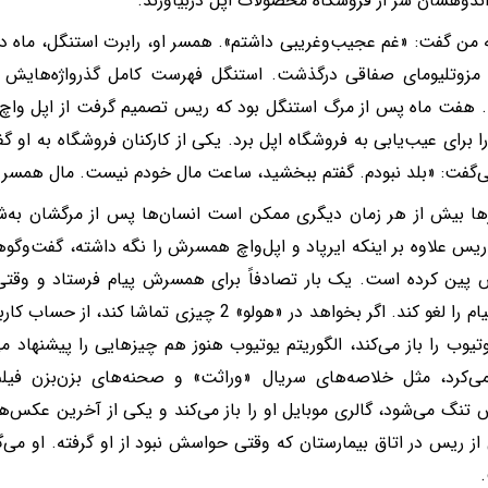
ر اندوهشان سر از فروشگاه محصولات اپل دربیاورند.
مزوتلیومای صفاقی درگذشت. استنگل فهرست کامل گذرواژه‌هایش و
 هفت ماه پس از مرگ استنگل بود که ریس تصمیم گرفت از اپل واچ
 برای عیب‌یابی به فروشگاه اپل برد. یکی از کارکنان فروشگاه به او گ
گفت: «بلد نبودم. گفتم ببخشید، ساعت مال خودم نیست. مال همسر 
ها بیش‌ از هر زمان دیگری ممکن است انسان‌ها پس از مرگشان به‌ش
 ریس علاوه بر اینکه ایرپاد و اپل‌واچ همسرش را نگه داشته، گفت‌و‌گوها
 پین کرده ‌است‌. یک بار تصادفاً برای همسرش پیام فرستاد و وق
ارسال پیام را لغو کند. اگر بخواهد در «هولو» 2 چیزی 
تیوب را باز می‌کند، الگوریتم یوتیوب هنوز هم چیزهایی را پیشنهاد می
می‌کرد، مثل خلاصه‌های سریال «وراثت» و صحنه‌های بزن‌بزن فیل
نگ می‌شود، گالری موبایل او را باز می‌کند و یکی از آخرین عکس‌های
ز ریس در اتاق بیمارستان که وقتی حواسش نبود از او گرفته‌. او می
.