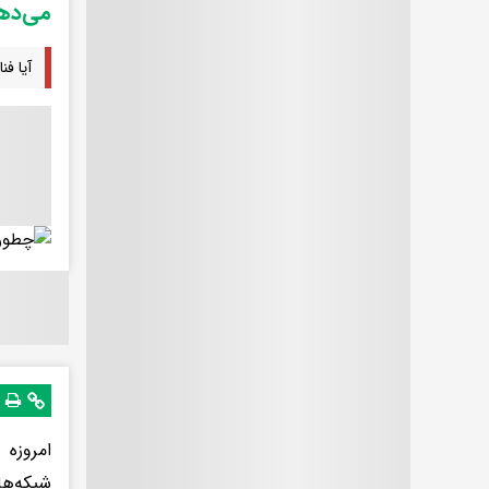
می‌ده
آیا ف
امروزه 
شبکه‌ها