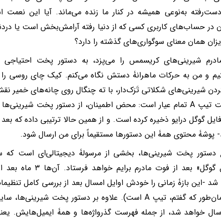
از‌دست‌رفته به‌نوعی همیشه در کنار ما زنده می‌ماند. آیا این نعمت
ن در حساب‌های کاربری کسی که از دنیا رفته آرامش‌بخش است یا دردناک
یزان همان معنای سوگواری‌های گذشته را دارد؟
درم شیرینی‌های‌ کریسمس را می‌پزد، به دستور پخت احتیاجی ند
یم و من به حرکات ماهرانۀ دستش نگاه می‌کنم. کیک چای روسی را در 
دن شیرینی‌های شکلاتی تَرَک‌دار، با ته چنگال روی چانه‌های خمیر نقش
شخصیت تیپ A تمام عیار است: محض اطمینان، از دستور پخت شیرینی
ایل گوگل درایو ذخیره کرده است. و از همین حالا ترتیبی داده که بعد
- پوشۀ محتوی همۀ این دستورها مستقیماً برای من ارسال شود.
ع دستور پخت شیرینی‌ها، بخشی از مرسولۀ دیجیتالی‌ای است که
غیرفعال گوگل» بعد از فوت م
شد -این بازۀ زمانی را خودش اوایل امسال بعد از بررسی کامل تنظ
کرد (همان‌طور که گفتم، تیپ A است). علاوه بر دستور پخت شیر
رسال خواهد شد، از جمله فهرست گذرواژه‌ها و همۀ ایمیل‌هایش. یعنی