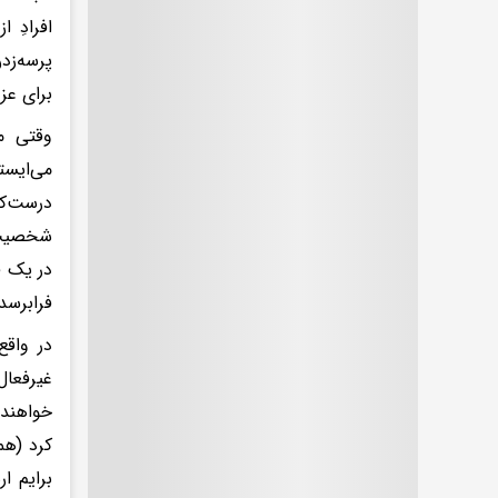
افرادِ 
پرسه‌زد
برای عز
وقتی ما
می‌ایست
درست‌کر
در یک ف
فرابرسد
در واق
خواهند 
برایم ا