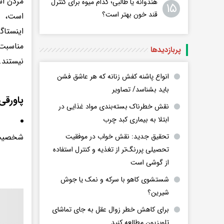
مردن اس
هندوانه یا طالبی؛ کدام‌ میوه برای کنترل
۱۵
قند خون بهتر است؟
است، پی
اینستاگ
مناسبت
پربازدید‌ها
نیستند. 
انواع پاشنه کفش زنانه که هر عاشق فشن
باید بشناسد/ تصاویر
پاورقی
نقش خطرناک بسته‌بندی مواد غذایی در
ابتلا به بیماری کبد چرب
شخصیت تیپ A افرادی بلندپرواز، رقابت
تحقیق جدید: نقش خواب در موفقیت
تحصیلی پررنگ‌تر از تغذیه و کنترل استفاده
از گوشی است
شستشوی کاهو با سرکه و نمک یا جوش
شیرین؟
برای کاهش خطر زوال عقل به جای تماشای
تلویزیون مطالعه کنید