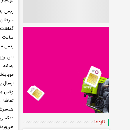
کوله‌با
سرطان 
گذاشت.
ساعت را
ریس می‌
این روز
بمانند.
موبایلش
وقتی یو
تماشا 
همسرش ت
-عکسی ا
تازه‌ها
هرروزه»