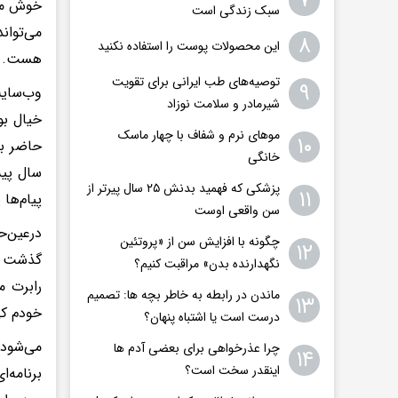
۷
خوش می‌
سبک زندگی است
می‌توان
۸
این محصولات پوست را استفاده نکنید
هست.
توصیه‌های طب ایرانی برای تقویت
۹
وب‌سایت
شیرمادر و سلامت نوزاد
خیال بو
موهای نرم و شفاف با چهار ماسک
۱۰
حاضر برن
خانگی
سال پیش
پزشکی که فهمید بدنش ۲۵ سال پیرتر از
۱۱
پیام‌ها
سن واقعی اوست
در‌عین‌
چگونه با افزایش سن از «پروتئین
۱۲
گذشت چن
نگهدارنده بدن» مراقبت کنیم؟
رابرت م
ماندن در رابطه به خاطر بچه ها: تصمیم
۱۳
خودم کی
درست است یا اشتباه پنهان؟
می‌شود 
چرا عذرخواهی برای بعضی آدم ها
۱۴
اینقدر سخت است؟
برنامه‌