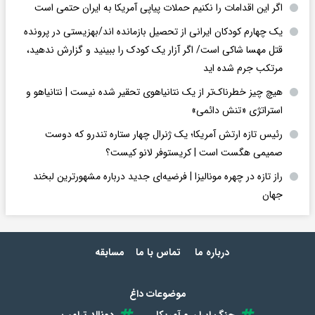
اگر این اقدامات را نکنیم حملات پیاپی آمریکا به ایران حتمی است
یک چهارم کودکان ایرانی از تحصیل بازمانده اند/بهزیستی در پرونده
قتل مهسا شاکی است/ اگر آزار یک کودک را ببینید و گزارش ندهید،
مرتکب جرم شده اید
هیچ چیز خطرناک‌تر از یک نتانیاهوی تحقیر شده نیست | نتانیاهو و
استراتژی «تنش دائمی»
رئیس تازه ارتش آمریکا؛ یک ژنرال چهار ستاره تندرو که دوست
صمیمی هگست است | کریستوفر لانو کیست؟
راز تازه در چهره مونالیزا | فرضیه‌ای جدید درباره مشهورترین لبخند
جهان
درباره ما
تماس با ما
مسابقه
موضوعات داغ