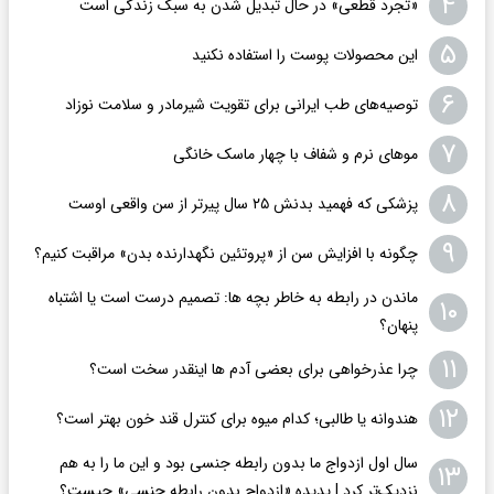
۴
«تجرد قطعی» در حال تبدیل شدن به سبک زندگی است
۵
این محصولات پوست را استفاده نکنید
۶
توصیه‌های طب ایرانی برای تقویت شیرمادر و سلامت نوزاد
۷
موهای نرم و شفاف با چهار ماسک خانگی
۸
پزشکی که فهمید بدنش ۲۵ سال پیرتر از سن واقعی اوست
۹
چگونه با افزایش سن از «پروتئین نگهدارنده بدن» مراقبت کنیم؟
ماندن در رابطه به خاطر بچه ها: تصمیم درست است یا اشتباه
۱۰
پنهان؟
۱۱
چرا عذرخواهی برای بعضی آدم ها اینقدر سخت است؟
۱۲
هندوانه یا طالبی؛ کدام‌ میوه برای کنترل قند خون بهتر است؟
سال اول ازدواج ما بدون رابطه جنسی بود و این ما را به هم
۱۳
نزدیک‌تر کرد | پدیده «ازدواج بدون رابطه جنسی» چیست؟