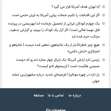
آیا تهران هدف آمریکا قرار می گیرد؟
اگر این اقدامات را نکنیم حملات پیاپی آمریکا به ایران حتمی است
یک چهارم کودکان ایرانی از تحصیل بازمانده اند/بهزیستی در پرونده
قتل مهسا شاکی است/ اگر آزار یک کودک را ببینید و گزارش ندهید،
مرتکب جرم شده اید
هیچ چیز خطرناک‌تر از یک نتانیاهوی تحقیر شده نیست | نتانیاهو و
استراتژی «تنش دائمی»
رئیس تازه ارتش آمریکا؛ یک ژنرال چهار ستاره تندرو که دوست
صمیمی هگست است | کریستوفر لانو کیست؟
راز تازه در چهره مونالیزا | فرضیه‌ای جدید درباره مشهورترین لبخند
جهان
درباره ما
تماس با ما
مسابقه
موضوعات داغ