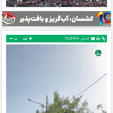
ت
کدخبر:
3228454
ت