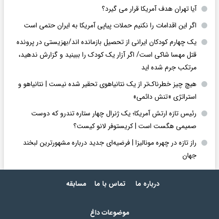
آیا تهران هدف آمریکا قرار می گیرد؟
اگر این اقدامات را نکنیم حملات پیاپی آمریکا به ایران حتمی است
یک چهارم کودکان ایرانی از تحصیل بازمانده اند/بهزیستی در پرونده
قتل مهسا شاکی است/ اگر آزار یک کودک را ببینید و گزارش ندهید،
مرتکب جرم شده اید
هیچ چیز خطرناک‌تر از یک نتانیاهوی تحقیر شده نیست | نتانیاهو و
استراتژی «تنش دائمی»
رئیس تازه ارتش آمریکا؛ یک ژنرال چهار ستاره تندرو که دوست
صمیمی هگست است | کریستوفر لانو کیست؟
راز تازه در چهره مونالیزا | فرضیه‌ای جدید درباره مشهورترین لبخند
جهان
درباره ما
تماس با ما
مسابقه
موضوعات داغ