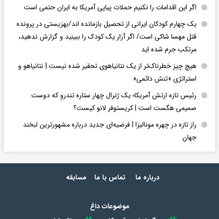
اگر این اقدامات را نکنیم حملات پیاپی آمریکا به ایران حتمی است
یک چهارم کودکان ایرانی از تحصیل بازمانده اند/بهزیستی در پرونده
قتل مهسا شاکی است/ اگر آزار یک کودک را ببینید و گزارش ندهید،
مرتکب جرم شده اید
هیچ چیز خطرناک‌تر از یک نتانیاهوی تحقیر شده نیست | نتانیاهو و
استراتژی «تنش دائمی»
رئیس تازه ارتش آمریکا؛ یک ژنرال چهار ستاره تندرو که دوست
صمیمی هگست است | کریستوفر لانو کیست؟
راز تازه در چهره مونالیزا | فرضیه‌ای جدید درباره مشهورترین لبخند
جهان
درباره ما
تماس با ما
مسابقه
موضوعات داغ