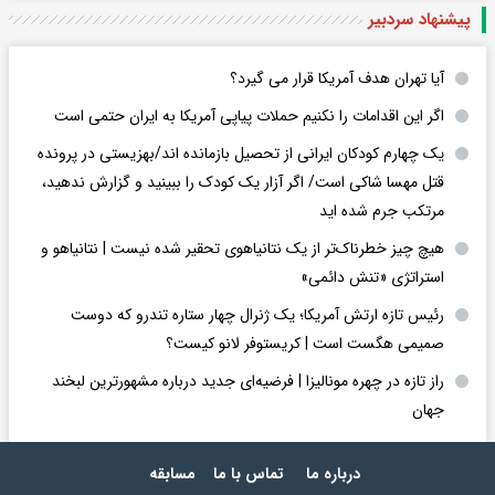
پیشنهاد سردبیر
آیا تهران هدف آمریکا قرار می گیرد؟
اگر این اقدامات را نکنیم حملات پیاپی آمریکا به ایران حتمی است
یک چهارم کودکان ایرانی از تحصیل بازمانده اند/بهزیستی در پرونده
قتل مهسا شاکی است/ اگر آزار یک کودک را ببینید و گزارش ندهید،
مرتکب جرم شده اید
هیچ چیز خطرناک‌تر از یک نتانیاهوی تحقیر شده نیست | نتانیاهو و
استراتژی «تنش دائمی»
رئیس تازه ارتش آمریکا؛ یک ژنرال چهار ستاره تندرو که دوست
صمیمی هگست است | کریستوفر لانو کیست؟
راز تازه در چهره مونالیزا | فرضیه‌ای جدید درباره مشهورترین لبخند
جهان
درباره ما
تماس با ما
مسابقه